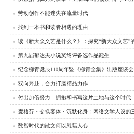
劳动创作不能迷失在流量时代
找到一本书和读者相遇的理由
读《新大众文艺是什么？》：探究“新大众文艺”
第九届郁达夫小说奖终评备选作品诞生
纪念柳青诞辰110周年暨《柳青全集》出版座谈
双向奔赴，合力打磨精品力作
付出加倍努力，拥抱和书写这片土地与这个时代
麦格芬・交换客体・沉默化身：网络文学人设的
数智时代的散文何以慰藉人心