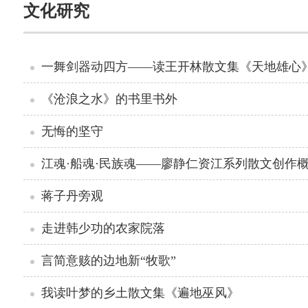
文化研究
一舞剑器动四方——读王开林散文集《天地雄心
《沧浪之水》的书里书外
无悔的坚守
江魂·船魂·民族魂——廖静仁资江系列散文创作
蒋子丹旁观
走进韩少功的农家院落
言简意赅的边地新“牧歌”
我读叶梦的乡土散文集《遍地巫风》