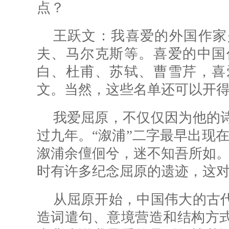
点？
王跃文：我喜爱的外国作家
夫、马尔克斯等。喜爱的中国
白、杜甫、苏轼、曹雪芹，喜
文。当然，这些名单还可以开
我爱屈原，不仅仅因为他的
过九年。“溆浦”二字最早出现
溆浦余儃佪兮，迷不知吾所如。
时有许多纪念屈原的遗迹，这
从屈原开始，中国伟大的古
造词遣句、意境营造和结构方