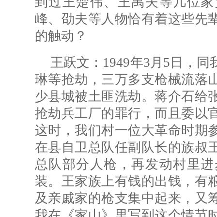
到过王楚伟、王禹夫等几位家
峰、劭夫等人物恰有着这些先
的触动？
王跃文：1949年3月5日，
琳等抢劫，三万多支枪械流落
少县城被土匪洗劫。蒋介石给
抢劫兵工厂的罪行，而且委以
这时，我们村一位大革命时期
在县自卫总队任副队长的族叔
总队部分人枪，再发动村里进
装。王家族上有钱的出钱，有
及亲戚家的枪支集中起来，又
我在《家山》里写到这个情节