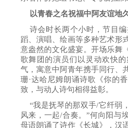
以青春之名祝福中阿友谊地
诗会时长两个小时，节目编
蹈、演唱、绘画等多种艺术形
意盎然的文化盛宴。开场乐舞
歌舞团的演员们以灵动欢快的
气，寓意中阿青年携手同行、
珊·达哈尼姆朗诵诗歌《你的
致，与动人诗句相得益彰。
“我是抚琴的那双手/它纤弱，
风来，一起/合奏。”何向阳与
母语朗诵了诗作《长城》，汉