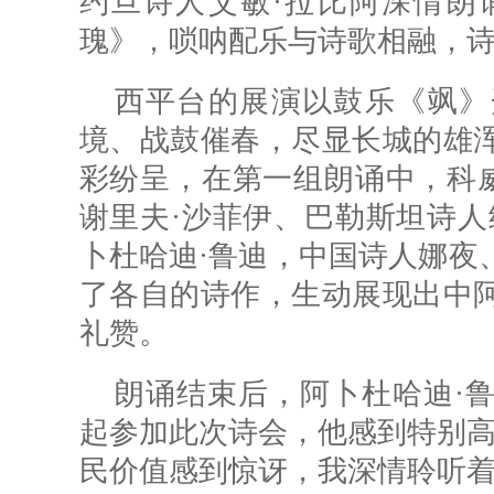
约旦诗人艾敏·拉比阿深情朗
瑰》，唢呐配乐与诗歌相融，
西平台的展演以鼓乐《飒》
境、战鼓催春，尽显长城的雄
彩纷呈，在第一组朗诵中，科威
谢里夫·沙菲伊、巴勒斯坦诗人
卜杜哈迪·鲁迪，中国诗人娜夜
了各自的诗作，生动展现出中
礼赞。
朗诵结束后，阿卜杜哈迪·
起参加此次诗会，他感到特别高
民价值感到惊讶，我深情聆听着