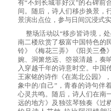
有“不到长城非好汉”的石碑前
间。随后，诗人们移步换景，
景演出点位，参与日间沉浸式
整场活动以“移步皆诗境，处
南二楼欣赏了极富中国特色的
铃》《梅花三弄》《阳关三叠
婉、洞箫悠远、箜篌清越，奏
入穿越千年的诗意时空。中国
王家铭的诗作《在嵩北公园》，
象中的/自己”，青春的诗句伴
心灵共鸣。随后，诗人们在南
远的地方》及独弦琴独奏《过