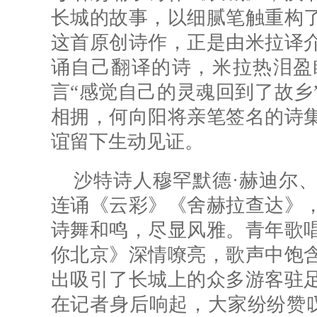
长城的故事，以细腻笔触重构
这首原创诗作，正是由米拉译
诵自己翻译的诗，米拉热泪盈
言“感觉自己的灵魂回到了故乡
相拥，何向阳将亲笔签名的诗
谊留下生动见证。
沙特诗人穆罕默德·赫迪尔
连诵《云彩》《舍赫拉查达》
诗舞和鸣，尽显风雅。青年歌
你北京》深情嘹亮，歌声中饱
出吸引了长城上的众多游客驻
在记者身后响起，大家纷纷赞叹节