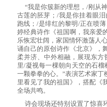
“我是你簇新的理想，/刚从
古莲的胚芽；/我是你挂着眼泪
跑线；/是绯红的黎明/正在喷
婷经典诗作《祖国啊，我亲爱
乐恢宏壮阔，家国情怀激荡人心
诵自己的原创诗作《北京》，
柔并济、中外相融，展现东方
里/凝视每一棵朝向天空的石榴
一颗拳拳的心。”表演艺术家丁
里看见了我的祖国》，搭配《
全场共鸣。
诗会现场还特别设置了惊喜