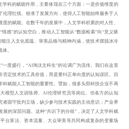
人文学科的赋能作用，主要体现在三个方面：一是价值维度的
了伦理红线、校准了发展方向，使得人工智能始终服务于人
维度的赋能。在数千年的发展中，人文学科积累的对人性、
情感”的认知空白，推动人工智能从“数据检索”向“意义驱
智能注入文化底蕴、审美品格与精神内涵，使技术摆脱冰冷
载体。
”一度盛行，“AI淘汰文科生”的论调广为流传。我们在这里
非否定技术的工具价值，而是要纠正单向度的认知误区。目
学科赋能人工智能的重要性。譬如，很多头部科技企业不再
、大模型人文训练师、AI伦理研究员等岗位。但各方的认知
究者固守批判立场，缺少参与技术实践的主动意识；产业界
发展的深层问题。这种“共识下的分歧”，决定了人文学科赋
，平台算法、资本流量、大众审美等共同构成复杂的变量场