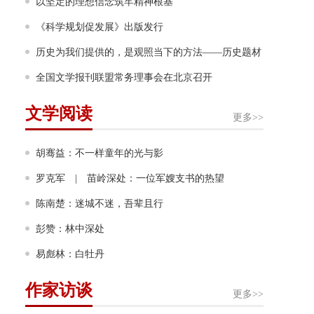
力”
以坚定的理想信念筑牢精神根基
《科学规划促发展》出版发行
历史为我们提供的，是观照当下的方法——历史题材
非虚构写作多人谈
全国文学报刊联盟常务理事会在北京召开
文学阅读
更多>>
胡骞益：不一样童年的光与影
罗克军 | 苗岭深处：一位军嫂支书的热望
陈南楚：迷城不迷，吾辈且行
彭赞：林中深处
易彪林：白牡丹
作家访谈
更多>>