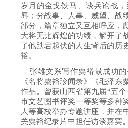
岁月的金戈铁马、谈兵论战，
辱；分战事、人事、威望、战
部分，篇章独立又互相呼应，
大将无比辉煌的功绩，解开了
了他跌宕起伏的人生背后的历
裕。
张雄文系写作粟裕最成功的
《名将粟裕珍闻录》《毛泽东
作品。曾获山西省第九届“五个
市文艺图书评奖一等奖等多种
大等高校举办专题讲座，并在
关粟裕纪录片中担任访谈嘉宾。