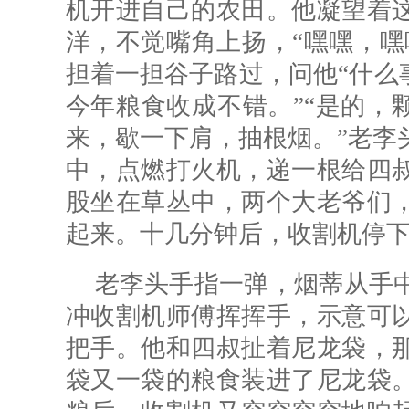
机开进自己的农田。他凝望着
洋，不觉嘴角上扬，“嘿嘿，嘿
担着一担谷子路过，问他“什么
今年粮食收成不错。”“是的，
来，歇一下肩，抽根烟。”老李
中，点燃打火机，递一根给四
股坐在草丛中，两个大老爷们
起来。十几分钟后，收割机停
老李头手指一弹，烟蒂从手
冲收割机师傅挥挥手，示意可
把手。他和四叔扯着尼龙袋，
袋又一袋的粮食装进了尼龙袋