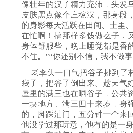
像壮年的汉子精力充沛，头发
皮肤黑点像个庄稼汉，那身段
的身影每天活跃在田间、土里、
在忙啊！搞那样多钱做么子，又
身体舒服些，晚上睡觉都是香的
不住。”“你还别不信，我不做
老李头一口气把谷子挑到了
袋子，把谷子倒出来。趁天气
屋里的满三也在晒谷子，公共
一块地方。满三四十来岁，身
的，脚踩油门，五分钟一个来
他没学过那玩意，他有的是一身