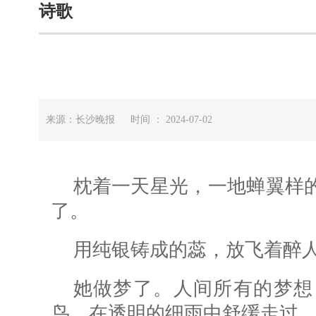
诗歌
来源：长沙晚报 时间 ： 2024-07-02
枕着一天星光，一地蝉翼样
了。
用纯银铸成的蕊，放飞着醉
她做梦了。人间所有的梦想
鸟，在透明的细雨中舒缓走过