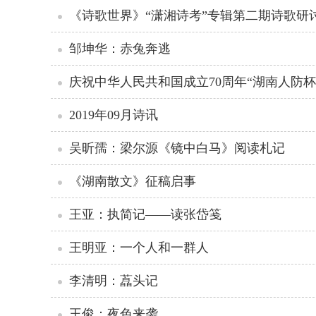
《诗歌世界》“潇湘诗考”专辑第二期诗歌研
邹坤华：赤兔奔逃
庆祝中华人民共和国成立70周年“湖南人防杯
2019年09月诗讯
吴昕孺：梁尔源《镜中白马》阅读札记
《湖南散文》征稿启事
王亚：执简记——读张岱笺
王明亚：一个人和一群人
李清明：藠头记
王俊：夜色来袭