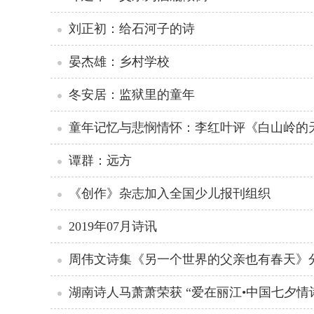
刘正初：给石河子的诗
晏杰雄：乡村学校
冬安居：监狱里的童年
童年记忆与悲悯情怀：李红叶评《白山岭的
谭群：远方
《创作》杂志加入全国少儿报刊组织
2019年07月诗讯
周伟文诗集《另一个世界的父亲也有春天》
湖南诗人马萧萧荣获 “爱在丽江•中国七夕情