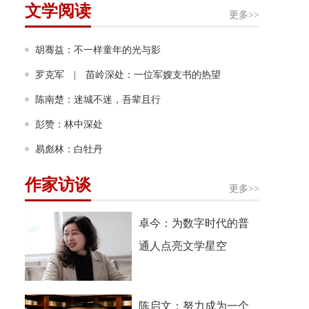
文学阅读
更多>>
胡骞益：不一样童年的光与影
罗克军 | 苗岭深处：一位军嫂支书的热望
陈南楚：迷城不迷，吾辈且行
彭赞：林中深处
易彪林：白牡丹
作家访谈
更多>>
卓今：为数字时代的普
通人点亮文学星空
陈启文：努力成为一个