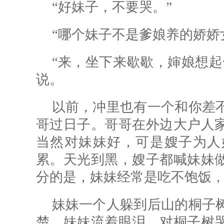
“好妹子，不要哭。”
“哪个妹子不是爹娘养的娇娇
“来，坐下来歇歇，婶娘想起
说。
以前，冲里也有一个和你差
哥过日子。哥哥在外边大户人
当然对妹妹好，可是嫂子为人
累。天光到黑，嫂子都喊妹妹
分的是，妹妹经常是吃不饱饭
妹妹一个人躲到后山的桐子
楚。妹妹流着眼泪，对桐子树