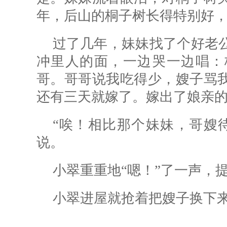
年，后山的桐子树长得特别好
过了几年，妹妹找了个好老
冲里人的面，一边哭一边唱：
哥。哥哥说我吃得少，嫂子骂
还有三天就嫁了。嫁出了娘亲
“唉！相比那个妹妹，哥嫂
说。
小翠重重地“嗯！”了一声，
小翠进屋就抢着把嫂子换下