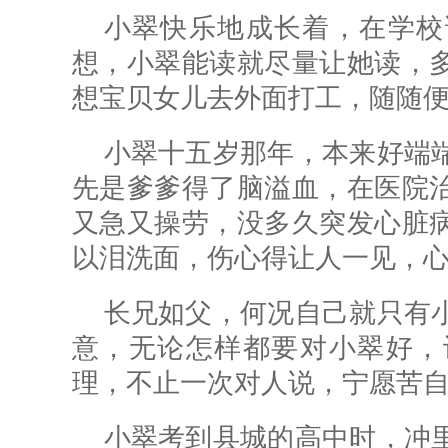
小翠快乐地成长着，在学校
想，小翠能读就尽量让她读，
想宝贝女儿去外面打工，随随
小翠十五岁那年，本来好端
先是爹爹得了脑溢血，在医院
又急又操劳，没多久突发心脏
以泪洗面，伤心得让人一见，
长兄如父，何况自己就只有
意，无论怎样都要对小翠好，
理，不止一次对人说，宁愿苦
小翠考到县城的高中时，冲