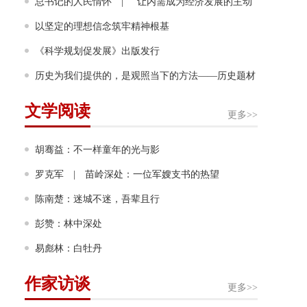
幸福奔跑
总书记的人民情怀 | “让内需成为经济发展的主动
力”
以坚定的理想信念筑牢精神根基
《科学规划促发展》出版发行
历史为我们提供的，是观照当下的方法——历史题材
非虚构写作多人谈
文学阅读
更多>>
胡骞益：不一样童年的光与影
罗克军 | 苗岭深处：一位军嫂支书的热望
陈南楚：迷城不迷，吾辈且行
彭赞：林中深处
易彪林：白牡丹
作家访谈
更多>>