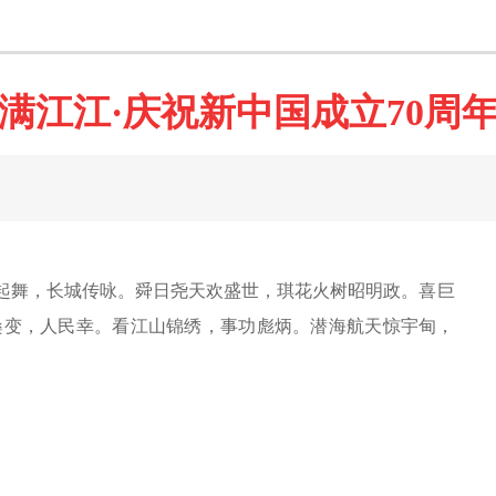
满江江·庆祝新中国成立70周
舞，长城传咏。舜日尧天欢盛世，琪花火树昭明政。喜巨
桑变，人民幸。看江山锦绣，事功彪炳。潜海航天惊宇甸，