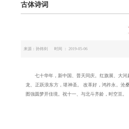
古体诗词
来源：孙炜剑 时间 ： 2019-05-06
七十华年，新中国、普天同庆。红旗展、大河起
龙、正跃浪东方，堪神圣。 改革好，鸿祚永。沧
图強圆梦开佳境。祝十一、与北斗齐龄，时空亘。