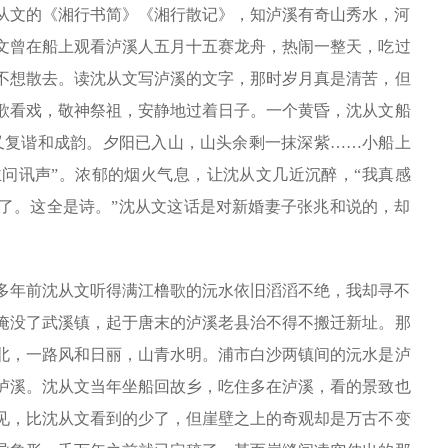
从文的《湘行书简》《湘行散记》，知泸溪有奇山秀水，河
文曾在船上观看泸溪人五月十五赛龙舟，热闹一整天，吃过
不想散去。读沈从文写泸溪的文字，那时岁月真是清苦，但
歌看戏，敬神祭祖，安静地过着日子。一个黄昏，沈从文船
又复谐和成韵。夕阳已入山，山头余剩一抹深紫……小船上
问讯声”。浓郁的烟火气息，让沈从文几近沉醉，“我真感
了。这全是诗。”沈从文这话是对新婚妻子张兆和说的，却
0多年前沈从文听得满江橹歌的沅水依旧滔滔不绝，我却寻不
淹没了武溪镇，起于唐末的泸溪老县治不得不搬迁新址。那
北，一路风和日丽，山青水明。浦市白沙两镇间的沅水是泸
泸溪。沈从文当年坐船回故乡，吃住多在泸溪，看的景致也
见，比沈从文看到的少了，但崖壁之上的奇观却是万古不变