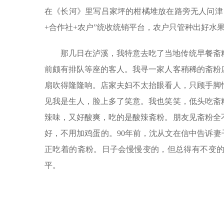
在《长河》里写吕家坪的柑橘堆放在路旁无人问津
+合作社+农户”统收统销平台，农户只管种出好水
那几日在泸溪，我特意去吃了当地传统早餐斋
前颇有排队等座的客人。我寻一家人客稍稀的斋粉
扇吹得隆隆响。店家夫妇不太抬眼看人，只顾手脚
见我是生人，脸上多了笑意。我也笑笑，低头吃斋
辣味，又好酸爽，吃的是酸辣斋粉。朋友见斋粉全
好，不用加鸡蛋的。90年前，沈从文在信中告诉妻
正吃着的斋粉。日子会慢慢变的，但总得有不变
平。