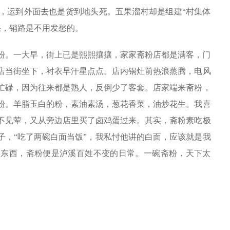
，运到外面去也是货到地头死。五果溜村却是组建“村集体
果，销路是不用发愁的。
粉。一大早，街上已是熙熙攘攘，家家斋粉店都是满客，门
店当街坐下，衬衣早汗星点点。店内锅灶前热浪蒸腾，电风
忙碌，因为往来都是熟人，反倒少了客套。店家端来斋粉，
粉。羊脂玉白的粉，素油素汤，葱花香菜，油炒花生。我喜
不见荤，又从旁边店里买了卤鸡蛋过来。其实，斋粉素吃极
子，“吃了两碗白面当饭”，我私忖他讲的白面，应该就是我
的东西，斋粉便是泸溪百姓不变的日常。一碗斋粉，天下太