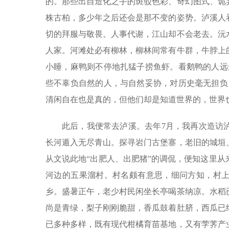
的。那些出自造化之手的斑驳色彩、奇幻图式、诡
株古柏，多少年之后还会是那不变的姿势。泸溪人
切的拜服与敬畏。人事代谢，江山却不会老去。沅
人家。河滩处必有柳林，柳林间常有牛群，牛脖上
小睡，麻鸭则不停地扎猛子捞鱼虾。看鹅鸭的人远
些不辜负自然的人，与自然妥协，对历史毫无担负
清闲自在也是真的，但他们却是知道世界的，世界
此后，我便常去泸溪。去年7月，我再次造访
长河遁入无尽青山。探寻岩门古堡寨，老旧的城垣
从文说此地“出肥人、出肥猪”的调侃，便知这里
河边的五果溜村。村名颇有意思，细问方知，村
乡。盛暑正午，老少村民闲坐长亭喝茶纳凉。水稻
尚是青绿，梨子刚刚脆甜，香瓜鼓着肚脐，西瓜已
已多种多样，既有现代柑橘育苗基地，又有茡荠产