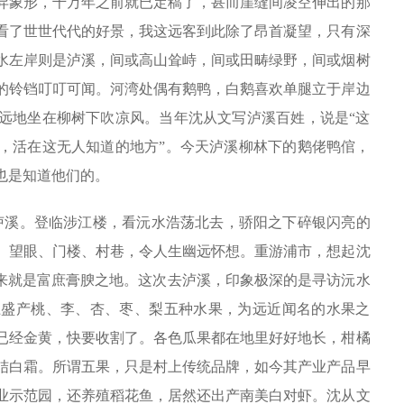
异象形，千万年之前就已定稿了，甚而崖缝间凌空伸出的那
看了世世代代的好景，我这远客到此除了昂首凝望，只有深
水左岸则是泸溪，间或高山耸峙，间或田畴绿野，间或烟树
的铃铛叮叮可闻。河湾处偶有鹅鸭，白鹅喜欢单腿立于岸边
远地坐在柳树下吹凉风。当年沈从文写泸溪百姓，说是“这
，活在这无人知道的地方”。今天泸溪柳林下的鹅佬鸭倌，
也是知道他们的。
泸溪。登临涉江楼，看沅水浩荡北去，骄阳之下碎银闪亮的
、望眼、门楼、村巷，令人生幽远怀想。重游浦市，想起沈
从来就是富庶膏腴之地。这次去泸溪，印象极深的是寻访沅水
上盛产桃、李、杏、枣、梨五种水果，为远近闻名的水果之
已经金黄，快要收割了。各色瓜果都在地里好好地长，柑橘
结白霜。所谓五果，只是村上传统品牌，如今其产业产品早
业示范园，还养殖稻花鱼，居然还出产南美白对虾。沈从文