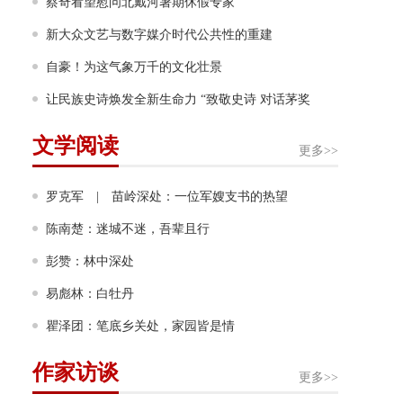
蔡奇看望慰问北戴河暑期休假专家
新大众文艺与数字媒介时代公共性的重建
自豪！为这气象万千的文化壮景
让民族史诗焕发全新生命力 “致敬史诗 对话茅奖
文学阅读
更多>>
罗克军 | 苗岭深处：一位军嫂支书的热望
陈南楚：迷城不迷，吾辈且行
彭赞：林中深处
易彪林：白牡丹
瞿泽团：笔底乡关处，家园皆是情
作家访谈
更多>>