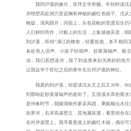
我同泸溪的缘分，皆拜文学所赐。年轻时读沈
岸绝壁高处洞穴里还搁有神秘的赭红色箱子。沈从
晚饭，清风朗月，河面上，头包花帕的竞渡后生仍
人们耕织劳作，讨船上的生活，上集镇做买卖，唱
到泸溪，听得“满江的橹歌，轻重徐急，各不相同
各处有人语声、小孩子吵闹声、炒菜落锅声、船主
动，我们若想读诗，除了到这里来别无再好的地方
让我这半个世纪之后的青年生出对泸溪的神往。
我真的到泸溪，却是读沈从文之后又30年。8
到那响起炒菜落锅声的老街了。五强溪水库的尾水
是仲春时节，我随湖南作家采风团，乘船顺沅水往
辰界河，右岸高崖壁立，其地属辰溪，看景却全在
在对岸崖壁上。我寻看悬崖上的赭红木箱，偶尔可