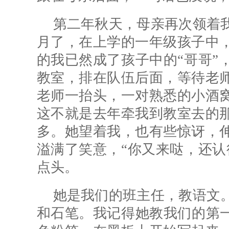
第二年秋天，母亲再次领着
月了，在上学的一年级孩子中
的我已然成了孩子中的“哥哥”
教室，排在队伍后面，等待老
老师一抬头，一对熟悉的小酒
这不就是去年牵我到教室去的
多。她望着我，也有些惊讶，
溢满了笑意，“你又来哒，还认
点头。
她是我们的班主任，教语文
和石笔。我记得她教我们的第一