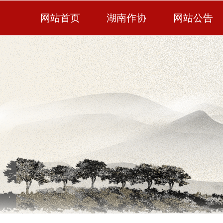
网站首页
湖南作协
网站公告