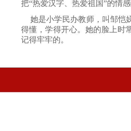
把“热爱汉字、热爱祖国”的情
她是小学民办教师，叫邹恺
得懂，学得开心。她的脸上时
记得牢牢的。