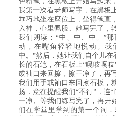
色粉笔，在黑板上开始写起来
我第一次看老师写字，在黑板
乖巧地坐在座位上，坐得笔直
入神，心里佩服。她写完了，
我们朗读：“中、中、中。”
动，在嘴角轻轻地悦动。我
中。”然后，她让我们自个儿在
长的石笔，在石板上“嘎吱嘎吱
或袖口来回擦，擦干净了，再
我们用手或袖口来回擦石板，
扬，意在提醒我们“不行”，连
干净。等我们练写完了，再开始
们在学堂里学到的第一个词，