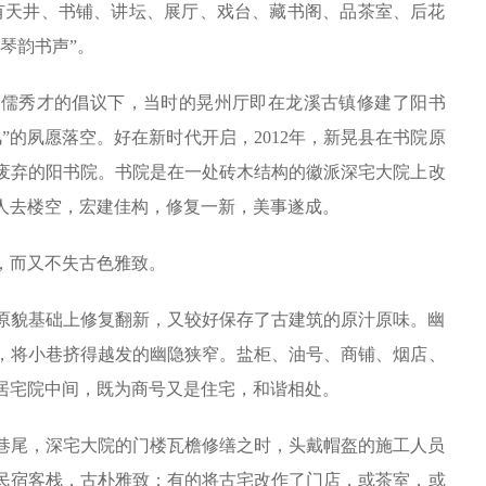
有天井、书铺、讲坛、展厅、戏台、藏书阁、品茶室、后花
琴韵书声”。
吴继儒秀才的倡议下，当时的晃州厅即在龙溪古镇修建了阳书
风”的夙愿落空。好在新时代开启，2012年，新晃县在书院原
废弃的阳书院。书院是在一处砖木结构的徽派深宅大院上改
人去楼空，宏建佳构，修复一新，美事遂成。
，而又不失古色雅致。
原貌基础上修复翻新，又较好保存了古建筑的原汁原味。幽
，将小巷挤得越发的幽隐狭窄。盐柜、油号、商铺、烟店、
居宅院中间，既为商号又是住宅，和谐相处。
巷尾，深宅大院的门楼瓦檐修缮之时，头戴帽盔的施工人员
民宿客栈，古朴雅致；有的将古宅改作了门店，或茶室，或