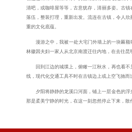
清吧，或咖啡屋等等，古意犹存，清丽多姿。古镇
落伍，整装打理，重新出发。流连在古镇，令人欣
重的文化底蕴。
漫游之中，我被一处大宅门外墙上的一块匾额
林徽因夫妇一家人从北京南渡迁往内地，在去往昆
回到江边的城堞上，俯瞰一江秋水，再也看不
线，现代化交通工具不时在古镇边上或上空飞驰而
夕阳将静静的龙溪口河面，铺上一层金色的浮
那是柔美宁静的时光，在这一刻忽然停止下来，散