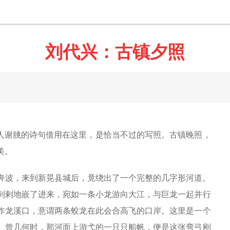
刘代兴：古镇夕照
诗人谢朓的诗句借用在这里，是恰当不过的写照。古镇晚照，
美。
奔波，来到新晃县城后，竟绕出了一个完整的几字形河道。
剌剌地嵌了进来，宛如一条小龙游向大江，与巨龙一起并行
作龙溪口，意谓两条蛟龙在此会合高飞的口岸。这里是一个
。曾几何时，那河面上游弋的一只只船帆，便是这张弯弓刚