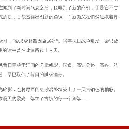
在闻到了新时尚气息之后，也嗅到了新的商机，于是它不甘
慰的是，古貌透露出创新的色调，而新颜又在悄然延续着厚
吸引，“梁思成林徽因旅居处”。当年抗日战争爆发，梁思成
明的途中曾在此逗留过十来天。
见昔日穿梭于江面的舟楫帆影。国道、高速公路、高铁、航
过，早已取代了昔日的舢板渔舟。
光碎影，也将厚厚的红砂岩城墙染上了一层古铜色的釉彩。
作漫天的霞光，落在了古镇的每一个角落……