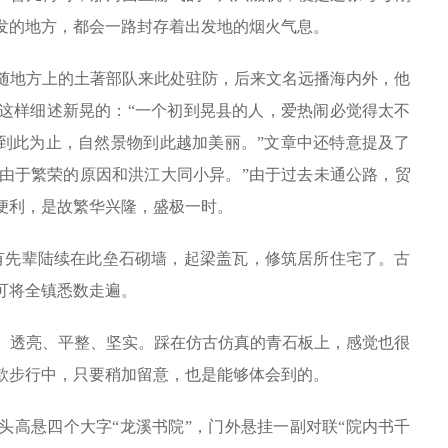
发的地方，都会一路封存着出发地的烟火气息。
随地方上的土著部队来此处驻防，后来文名远播海内外，他
这样细述新晃的：“一个初到晃县的人，爱热闹必觉得太不
水到此为止，自然景物到此越加美丽。”文章中还特意提及了
，由于繁荣的原因和洪江大同小异。”由于过去未通公路，贸
便利，是故繁华兴隆，盛极一时。
便有先辈陆续在此垒石砌墙，起梁盖瓦，修筑居所住宅了。古
可将全镇悉数走遍。
、透亮、平整、坚实。踩在仿古仿真的青石板上，感觉也很
款步行中，只要稍加留意，也是能够体会到的。
头高悬四个大字“龙溪书院”，门外悬挂一副对联“院内书千