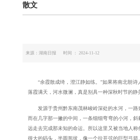
散文
来源：湖南日报 时间 ： 2024-11-12
“余霞散成绮，澄江静如练。”如果将南北朝
落霞满天，河水微澜，真是别具一种深秋时节的静
发源于贵州黔东南茂林峻岭深处的水河，一路
而在几字那一撇的中间，一条细细弯弯的小河，斜
远走去完成那未知的命运。所以这里又被当地人称
很大的码头，半圆形状，像一个拉开弦的巨型弓箭