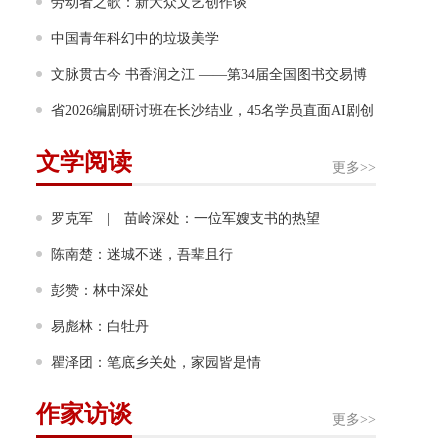
岁月风雨写成诗
劳动者之歌：新大众文艺创作谈
中国青年科幻中的垃圾美学
文脉贯古今 书香润之江 ——第34届全国图书交易博
览会侧记
省2026编剧研讨班在长沙结业，45名学员直面AI剧创
作等行业难题
文学阅读
更多>>
罗克军 | 苗岭深处：一位军嫂支书的热望
陈南楚：迷城不迷，吾辈且行
彭赞：林中深处
易彪林：白牡丹
瞿泽团：笔底乡关处，家园皆是情
作家访谈
更多>>