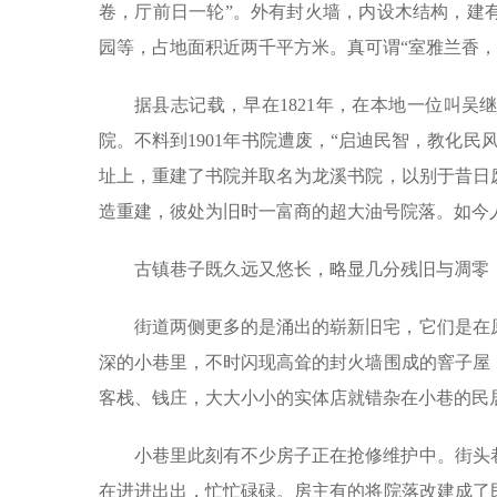
卷，厅前日一轮”。外有封火墙，内设木结构，建
园等，占地面积近两千平方米。真可谓“室雅兰香，
据县志记载，早在1821年，在本地一位叫
院。不料到1901年书院遭废，“启迪民智，教化民
址上，重建了书院并取名为龙溪书院，以别于昔日
造重建，彼处为旧时一富商的超大油号院落。如今
古镇巷子既久远又悠长，略显几分残旧与凋零
街道两侧更多的是涌出的崭新旧宅，它们是在
深的小巷里，不时闪现高耸的封火墙围成的窨子屋
客栈、钱庄，大大小小的实体店就错杂在小巷的民
小巷里此刻有不少房子正在抢修维护中。街头
在进进出出，忙忙碌碌。房主有的将院落改建成了