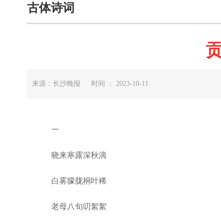
古体诗词
来源：长沙晚报 时间 ： 2023-10-11
一
晓来寒露深秋滴
白雾朦胧桐叶稀
老母八旬叨絮絮