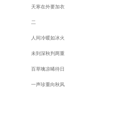
天寒在外要加衣
二
人间冷暖如冰火
未到深秋判两重
百草噙凉晞待日
一声珍重向秋风