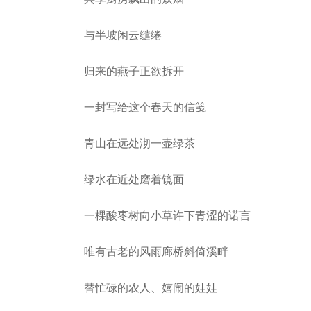
与半坡闲云缱绻
归来的燕子正欲拆开
一封写给这个春天的信笺
青山在远处沏一壶绿茶
绿水在近处磨着镜面
一棵酸枣树向小草许下青涩的诺言
唯有古老的风雨廊桥斜倚溪畔
替忙碌的农人、嬉闹的娃娃