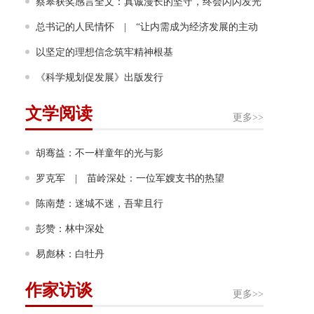
画家奖！成为该奖项设立60年来首位获奖的中国画家
蔡皋获奖感言全文：真诚漫长的坚守，终会闪闪发光
总书记的人民情怀 | “让内需成为经济发展的主动
力”
以坚定的理想信念筑牢精神根基
《科学规划促发展》出版发行
文学阅读
更多>>
胡骞益：不一样童年的光与影
罗克军 | 苗岭深处：一位军嫂支书的热望
陈南楚：迷城不迷，吾辈且行
彭赞：林中深处
易彪林：白牡丹
作家访谈
更多>>