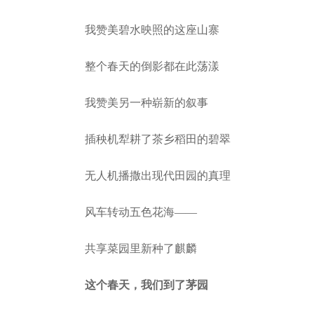
我赞美碧水映照的这座山寨
整个春天的倒影都在此荡漾
我赞美另一种崭新的叙事
插秧机犁耕了茶乡稻田的碧翠
无人机播撒出现代田园的真理
风车转动五色花海——
共享菜园里新种了麒麟
这个春天，我们到了茅园