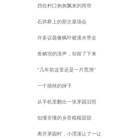
挡住村口匆匆飘来的雨帘
石拱桥上的那次屋场会
许多议题像枫叶被溪水带走
鱼鳞坝的浪声，却留了下来
“几年前这里还是一片荒洲”
一个插秧的婶子
从手机里翻出一张茅园旧照
似懂非懂的乡音糯糯甜甜
离开茅园时，小渭溪让了一让