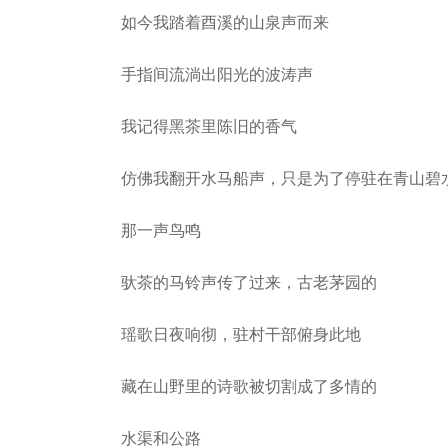
如今我踏着酉溪的山泉声而来
手指间流淌出阳光的波涛声
我记得黑茶里陈旧的香气
仿佛我翻开水马船声，只是为了停驻在青山碧
那一声鸟鸣
驮茶的马铃声传了过来，古老茅园的
瑶歌日夜响彻，驻村干部俯身此地
藏在山野里的诗歌被切割成了多情的
水渠和公路