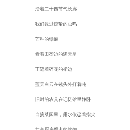
沿着二十四节气长廊
我们数过惊蛰的虫鸣
芒种的锄痕
看着田垄边的满天星
正缝着碎花的裙边
蓝天白云在镜头外打着盹
旧时的农具在记忆馆里静卧
自摘菜园里，露水依恋着指尖
共享厨房飘出的炊烟