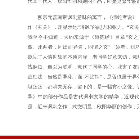
代又一代人，欧阳华丽和她的作品，即是这繁华丽
柳宗元善写带讽刺意味的寓言，《捕蛇者说》
作《玄关》，即显示她“暗讽”的能力和张力。“玄
我至今不知道，大约来源于《道德经》首章“玄之
儌。此两者，同出而异名，同谓之玄”，妙者，机
窥见了人情世故的本质内涵，老同学好意来访，却
找麻烦。自以为聪明，却伤了同学的心、戕害了友
赃枉法，当然是异化，而“不沾锅”，是否也属于
坦荡荡，都消失无存，留下的，是一幅宵小之像。
异》中的部分作品是古代讽刺文学的精华，近现
是，近来讽刺之作，式微明显，欧阳华丽的创作，