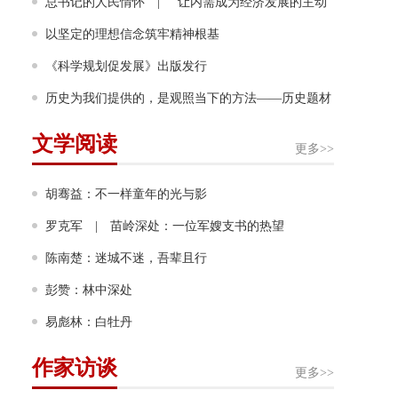
幸福奔跑
总书记的人民情怀 | “让内需成为经济发展的主动
力”
以坚定的理想信念筑牢精神根基
《科学规划促发展》出版发行
历史为我们提供的，是观照当下的方法——历史题材
非虚构写作多人谈
文学阅读
更多>>
胡骞益：不一样童年的光与影
罗克军 | 苗岭深处：一位军嫂支书的热望
陈南楚：迷城不迷，吾辈且行
彭赞：林中深处
易彪林：白牡丹
作家访谈
更多>>