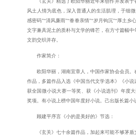
《玄关》精选了欧阳华丽近年来创作并发表于
风土人情为底色，深入普通人的生活肌理，于细微
感密码”“清风廉雨”“眷眷亲情”“岁月钩沉”“厚
文字兼具泥土的质朴与文学的锋芒，在方寸篇幅中
文韵交织并存。
作家简介：
欧阳华丽，湖南宜章人，中国作家协会会员。
作品，多篇作品入选《中国当代文学选本》《小说
获全国微小说大赛一等奖、获《小说选刊》年度大
奖项。有小说上榜中国年度好小说。己出版长篇小
顾建平序言《小的是美好的》节选：
《玄关》七十余篇作品，加起来可能不够茅盾