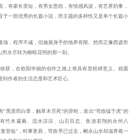
面，有家长里短，有男女恩怨，有情感风波，有艺界韵事，
亚于一部优秀的长篇小说，而主题的多样性又是单个长篇小
道场，程序不减，但施展身手的地界有限。然而正像西谚所
山穷水尽转为柳暗花明的那一刻。
喜收获，在欧阳华丽的创作之路上将具有里程碑意义。祝愿
悟到作者的生活态度和艺术匠心。
“黑质而白章，触草木尽死”的异蛇，发出“苛政猛于虎”的
，有竹木葳蕤、流水淙淙、山石百态、鱼游若翔的永州八
辈复登临”，时事更易，苛政早已过去，郴永山水却滋养着一