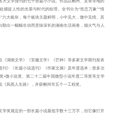
各大文学报刊的七十余篇小小说。作品以郴州、宜章等地的
处捕捉人性的光晕与时代的纹理。全书分为“世态万象”“情
土乡心”六大板块，每个板块主题鲜明，小中见大，微中见情。其
勾勒出一幅幅生动而意味深长的湘南生活画卷，烟火气与人
在《湖南文学》《安徽文学》《芒种》等多家文学期刊发表
选刊》《长篇小说选刊》《作家文摘》及年度选本；曾多次
奖•微小说奖、第二十二届中国微型小说年度二等奖等文学
说《风雨人生路》，并获郴州市五个一工程奖。
文学奖规定的一部长篇小说最低字数十三万字，但它像打开