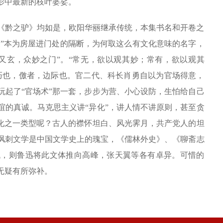
影中最新的枝叶婆娑。
《黔之驴》均如是，欧阳华丽继承传统，本集书名和开卷之
关”本为房屋进门处的隔断，为何取这么有文化意味的名字，
又玄，众妙之门”。“常无，欲以观其妙；常有，欲以观其
巧也，儌者，边际也。官二代、科长肖勇自以为官场得意，
玩起了“官场术”那一套，步步为营、小心设防，生怕给自己
谊的真诚。马克思主义讲“异化”，讲人情不讲原则，甚至贪
异化之一类型呢？古人的襟怀坦白、风光霁月，共产党人的坦
讽刺文学是中国文学史上的瑰宝，《儒林外史》、《聊斋志
代，则鲁迅将此文体推向高峰，张天翼等各有卓异。可惜的
无疑有所弥补。