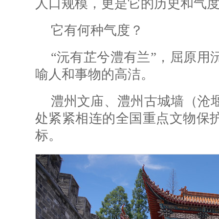
人口规模，更是它的历史和气
它有何种气度？
“沅有芷兮澧有兰”，屈原用
喻人和事物的高洁。
澧州文庙、澧州古城墙（沧
处紧紧相连的全国重点文物保
标。