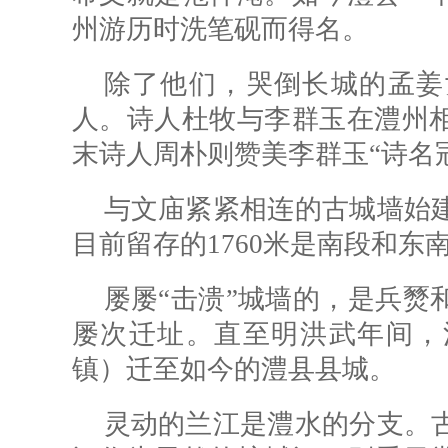
州游历时洗笔砚而得名。
除了他们，哭倒长城的孟姜
人。诗人杜牧与李群玉在澧州
末诗人周朴则赞美李群玉“诗名
与文庙紧紧相连的古城墙始
目前留存的1760米是南段和东
屡屡“击溃”城墙的，是兵燹
屡次迁址。直至明洪武年间，
镇）迁至如今的澧县县城。
灵动的兰江是澧水的分支。