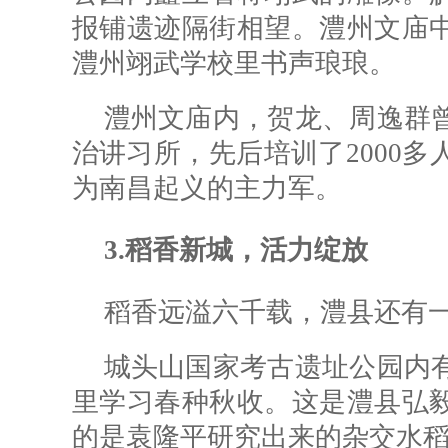
报铺遗迹隔街相望。澧州文庙
澧州翊武学校里书声琅琅。
澧州文庙内，贺龙、周逸群
治讲习所，先后培训了2000
为南昌起义的主力军。
3.稻香新城，活力绽放
稻香远溢六千载，澧县还有
城头山国家考古遗址公园内
里学习春种秋收。这是澧县弘
的是袁隆平研究出来的杂交水