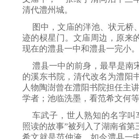
清代澧州城。
图中，文庙的泮池、状元桥
迹的棂星门。文庙周边，原来
现在的澧县一中和澧县一完小
澧县一中的前身，最早是南
的溪东书院，清代改名为澧阳
人物陶澍曾在澧阳书院担任主讲
学者；池临洗墨，看范希文何等
车武子，世人熟知的名字叫
照读的故事”被列入了湖南省第
希文就是范仲淹。如今澧县一