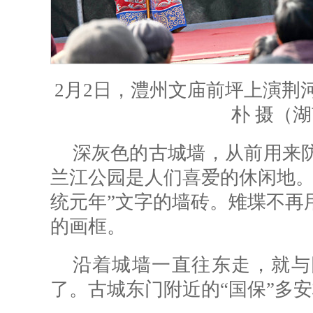
2月2日，澧州文庙前坪上演荆
朴 摄（
深灰色的古城墙，从前用来
兰江公园是人们喜爱的休闲地。
统元年”文字的墙砖。雉堞不再
的画框。
沿着城墙一直往东走，就与
了。古城东门附近的“国保”多