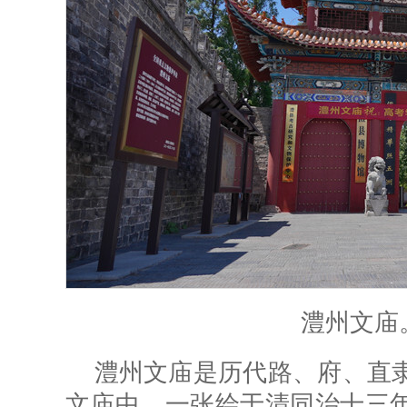
澧州文庙
澧州文庙是历代路、府、直
文庙中，一张绘于清同治十三