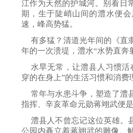
江作为天然的护城河。别看日常
期，生于陡峭山间的澧水便会
速，峰高势猛。
有多猛？清道光年间的《直
年的一次溃堤，澧水“水势直奔
水旱无常，让澧县人习惯活
穿的在身上”的生活习惯和消费
常年与水患斗争，塑造了澧
指挥、辛亥革命元勋蒋翊武便
澧县人不曾忘记这位英雄。
公园内矗立着蒋翊武的雕像。