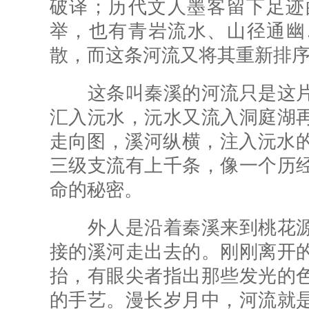
破译；历代文人墨客留下足迹
举，也有青岩流水、山径通幽
散，而这条河流又将其重新排
这条叫秦溪的河流只是这片
汇入沅水，沅水又流入洞庭湖
走向图，溪河纵横，注入沅水的
三级支流有上千条，像一个历
命的秘密。
外人是沿着秦溪来到桃花源
接的溪河走出去的。刚刚离开
抬，有眼尖者指出那些发光的
的手艺。漫长岁月中，河流就