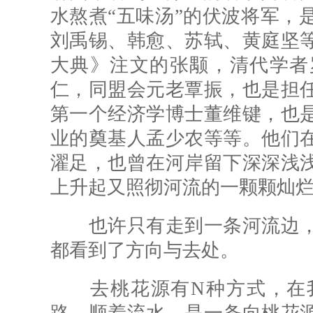
水熬煮“五味汤”的伏波将军，
刘禹锡、韩愈、苏轼、黄庭坚
大典》注文的张颙，清代学者
仁，同盟会元老覃振，也是担
第一个经济学博士董维键，也
业的奠基人孟少农等等。他们
濯足，也曾在河岸留下深深浅
上升起又照彻河流的一颗颗灿
也许只有走到一条河流边，
都看到了方向与去处。
去桃花源有N种方式，在我