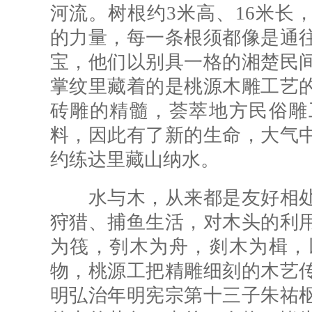
河流。树根约3米高、16米长
的力量，每一条根须都像是通
宝，他们以别具一格的湘楚民
掌纹里藏着的是桃源木雕工艺
砖雕的精髓，荟萃地方民俗雕
料，因此有了新的生命，大气
约练达里藏山纳水。
水与木，从来都是友好相处
狩猎、捕鱼生活，对木头的利
为筏，刳木为舟，剡木为楫，
物，桃源工把精雕细刻的木艺
明弘治年明宪宗第十三子朱祐