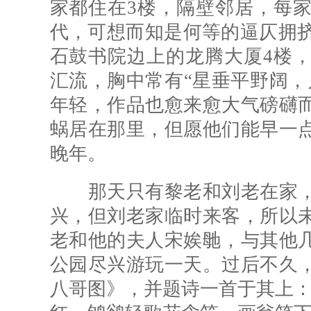
家都住在3楼，隔壁邻居，每家
代，可想而知是何等的逼仄拥挤
石鼓书院边上的龙腾大厦4楼
汇流，胸中常有“星垂平野阔，
年轻，作品也愈来愈大气磅礴
蜗居在那里，但愿他们能早一
晚年。
那天只有黎老和刘老在家，
兴，但刘老家临时来客，所以
老和他的夫人宋娭毑，与其他
公园尽兴游玩一天。过后不久
八哥图》，并题诗一首于其上：