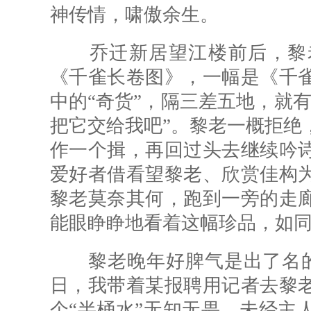
神传情，啸傲余生。
乔迁新居望江楼前后，黎老
《千雀长卷图》，一幅是《千
中的“奇货”，隔三差五地，就
把它交给我吧”。黎老一概拒绝
作一个揖，再回过头去继续吟
爱好者借看望黎老、欣赏佳构
黎老莫奈其何，跑到一旁的走
能眼睁睁地看着这幅珍品，如同
黎老晚年好脾气是出了名的，这
日，我带着某报聘用记者去黎
个“半桶水”无知无畏，未经主