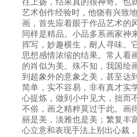
往上扬，结果真的很神奇。也
艺术创作经验时，他饶有兴致地
画，首先应着眼于作品艺术的
同样是精品。小品多系画家神
挥写，妙趣横生，耐人寻味。
思想感情浓缩的结果。常人看
的肖似为美。殊不知，我国绘
到超象外的意象之美，甚至达
简单，实不容易，非有真才实
心提炼，做到小中见大，拙而
不俗，画之精粹莫过于此。画
丽是美，淡雅也是美；繁复丰
心立意和表现手法上别出心裁，