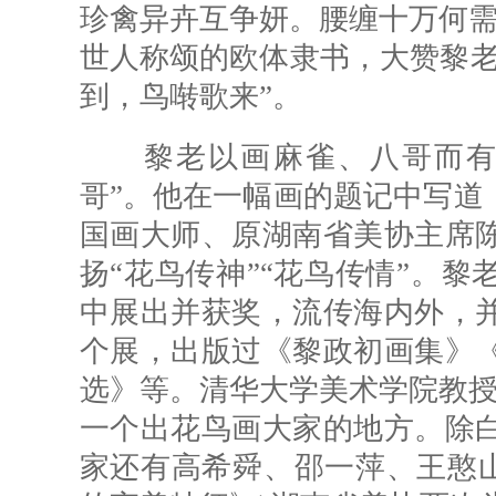
珍禽异卉互争妍。腰缠十万何需
世人称颂的欧体隶书，大赞黎老
到，鸟啭歌来”。
黎老以画麻雀、八哥而有名
哥”。他在一幅画的题记中写道
国画大师、原湖南省美协主席
扬“花鸟传神”“花鸟传情”。
中展出并获奖，流传海内外，
个展，出版过《黎政初画集》
选》等。清华大学美术学院教授
一个出花鸟画大家的地方。除
家还有高希舜、邵一萍、王憨山