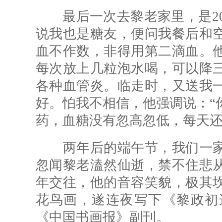
最后一次去黎老家里，是201
说我也是糖友，便问我餐后和
血不作数，非得用第二滴血。
每次放上几粒泡水喝，可以降
各种血管炎。临走时，又送我
好。怕我不相信，他强调说：“
药，血糖没有忽高忽低，每天还
两年后的端午节，我们一家
忽闻黎老溘然仙逝，禁不住悲
年交往，他的音容笑貌，极其
花鸟画，遂连夜写下《黎政初
《中国书画报》副刊。