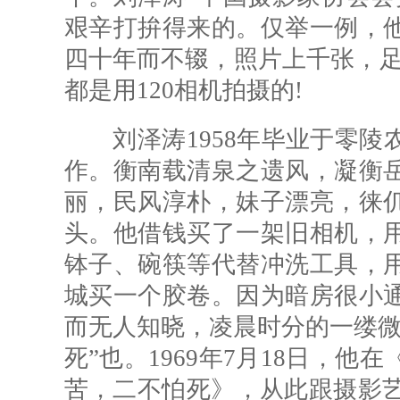
艰辛打拚得来的。仅举一例，
四十年而不辍，照片上千张，足
都是用120相机拍摄的!
刘泽涛1958年毕业于零陵
作。衡南载清泉之遗风，凝衡
丽，民风淳朴，妹子漂亮，徕
头。他借钱买了一架旧相机，
钵子、碗筷等代替冲洗工具，
城买一个胶卷。因为暗房很小
而无人知晓，凌晨时分的一缕微
死”也。1969年7月18日，
苦，二不怕死》，从此跟摄影艺