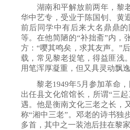
湖南和平解放前两年，黎老
华中艺专，受业于陈国钊、黄
前后同学中有后来大名鼎鼎的
等。在他简陋的“补拙斋”内，
方：“嘤其鸣矣，求其友声。”
载，常见黎老捉笔，得益匪浅
用笔浑厚凝重，但又具灵动飘逸
黎老1949年5月参加革命，
出任县文化馆馆长，所谓“三起
遇。他是衡南文化三老之长，
称“湘中三老”。邓老的诗书独
多首，其中之一装池后挂在黎家