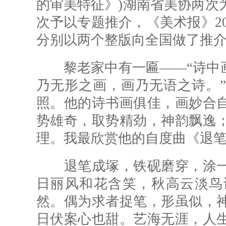
的审美特征》)湖南省美协两次
次予以专题推介，《美术报》2011
分别以两个整版向全国做了推
黎老家中有一匾——“诗中画
乃无形之画，画乃无语之诗。
照。他的诗书画俱佳，画妙合
势雄奇，取势精劲，神韵飘逸
理。我最欣赏他的自度曲《退
退笔成塚，铁砚磨穿，涂一
日丽风和花含笑，秋高云淡鸟
然。偶为求者捉笔，形虽似，
日伏案心也甜。艺海无涯，人