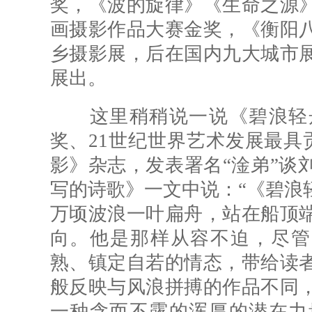
奖，《波的旋律》《生命之源
画摄影作品大赛金奖，《衡阳
乡摄影展，后在国内九大城市
展出。
这里稍稍说一说《碧浪轻舟
奖、21世纪世界艺术发展最具贡
影》杂志，发表署名“淦弟”谈
写的诗歌》一文中说：“《碧浪
万顷波浪一叶扁舟，站在船顶
向。他是那样从容不迫，尽管
熟、镇定自若的情态，带给读
般反映与风浪拼搏的作品不同
一种含而不露的浑厚的潜在力