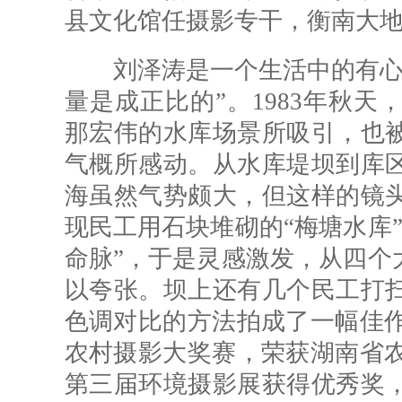
县文化馆任摄影专干，衡南大
刘泽涛是一个生活中的有心人
量是成正比的”。1983年秋
那宏伟的水库场景所吸引，也
气概所感动。从水库堤坝到库
海虽然气势颇大，但这样的镜
现民工用石块堆砌的“梅塘水库
命脉”，于是灵感激发，从四个
以夸张。坝上还有几个民工打
色调对比的方法拍成了一幅佳作
农村摄影大奖赛，荣获湖南省农
第三届环境摄影展获得优秀奖