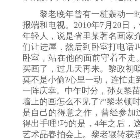
黎老晚年曾有一桩轰动一时
报端和电视。2010年7月20
年轻人，说是省里某著名画家
们让进屋，然后到卧室打电话
卧室，站在他的面前守着不走
买画了，过几天再来。黎政初
莫不是小偷?心里一动，连忙走
一阵庆幸。中午时分，孙女黎苗
墙上的画怎么不见了?”黎老顿
是自己的得意之作，曾经参加
得出手哩!巧的是，4年之后，
艺术品春拍会上。黎老辗转获