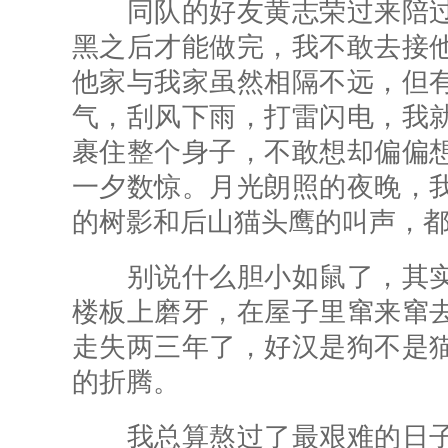
同队的好友黄志荣过来陪过
黑之后才能做完，我不敢去接
他家与我家虽然相隔不远，但
气，刮风下雨，打雷闪电，我
裹住整个身子，不敢想却偏偏
一夕数惊。月光朗照的夜晚，
的树影和后山猫头鹰的叫声，
别说什么胆小如鼠了，其实
楼板上磨牙，在屋子里窜来窜
走失两三年了，好汉是狗不是
的折腾。
我总算熬过了最艰难的日子