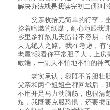
解决办法就是我读完初二(那时
父亲收拾完简单的行李，坐
捻着暗燃的纸煤，耐心地跟我讲
乡里多打熬几天筋骨不容易，
天无绝人之路。我在考虑，有‘
老屋?我看你平常胆子大，上房
敢端，一副天不怕地不怕的神气
老实承认，我既不算胆壮胆
父亲和两个姐姐全都回城后，
不用开足马力动脑筋，也很清
短，我既要克服恐惧，还要攒