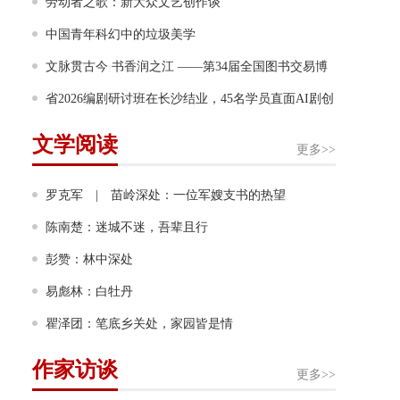
岁月风雨写成诗
劳动者之歌：新大众文艺创作谈
中国青年科幻中的垃圾美学
文脉贯古今 书香润之江 ——第34届全国图书交易博
览会侧记
省2026编剧研讨班在长沙结业，45名学员直面AI剧创
作等行业难题
文学阅读
更多>>
罗克军 | 苗岭深处：一位军嫂支书的热望
陈南楚：迷城不迷，吾辈且行
彭赞：林中深处
易彪林：白牡丹
瞿泽团：笔底乡关处，家园皆是情
作家访谈
更多>>