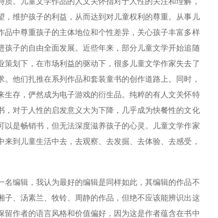
质。儿童文学作品的人文关怀指对于人性的关注和理解，
望，维护孩子的利益，从而达到对儿童权利的尊重。从事儿
作品中尊重孩子的主体地位和个性差异，关心孩子丰富多样
进孩子的自由全面发展。近些年来，部分儿童文学开始追随
业策划下，在市场利益的驱动下，很多儿童文学作家失去了
求。他们扎推在系列作品和套装童书的创作道路上。同时，
来生存，俨然成为电子游戏的衍生品。纯粹的有人文关怀特
书，对于人性的启发意义大为下降，几乎成为快餐性的文化
可以是畅销书，但无法深度滋养孩子的心灵。儿童文学作家
中来到儿童生活中去，去观察、去发掘、去体验、去感受，
名编辑，我认为最好的编辑是同样如此，其编辑的作品不
湘子、汤素兰、牧铃、周静的作品，但绝不应该能辨识出这
保留作者的语言风格和价值偏好，因为这是作者蕴含在书中