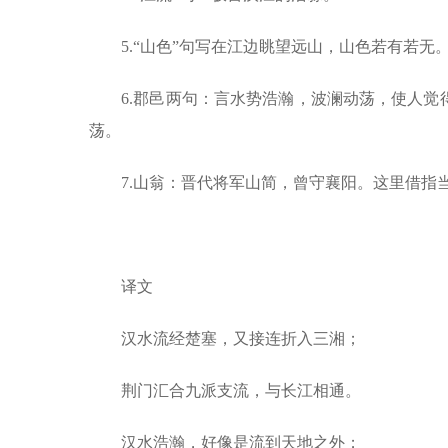
5.“山色”句写在江边眺望远山，山色若有若无
6.郡邑两句：言水势浩瀚，波澜动荡，使人觉
荡。
7.山翁：晋代将军山简，曾守襄阳。这里借指
译文
汉水流经楚塞，又接连折入三湘；
荆门汇合九派支流，与长江相通。
汉水浩瀚，好像是流到天地之外；