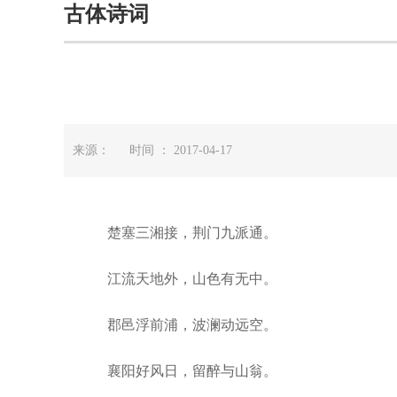
古体诗词
来源： 时间 ： 2017-04-17
楚塞三湘接，荆门九派通。
江流天地外，山色有无中。
郡邑浮前浦，波澜动远空。
襄阳好风日，留醉与山翁。