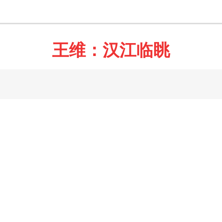
王维：汉江临眺