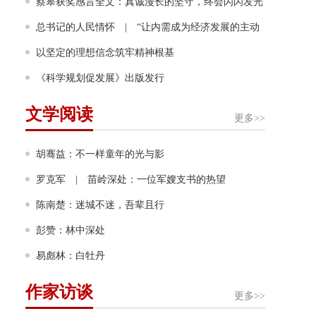
画家奖！成为该奖项设立60年来首位获奖的中国画家
蔡皋获奖感言全文：真诚漫长的坚守，终会闪闪发光
总书记的人民情怀 | “让内需成为经济发展的主动
力”
以坚定的理想信念筑牢精神根基
《科学规划促发展》出版发行
文学阅读
更多>>
胡骞益：不一样童年的光与影
罗克军 | 苗岭深处：一位军嫂支书的热望
陈南楚：迷城不迷，吾辈且行
彭赞：林中深处
易彪林：白牡丹
作家访谈
更多>>