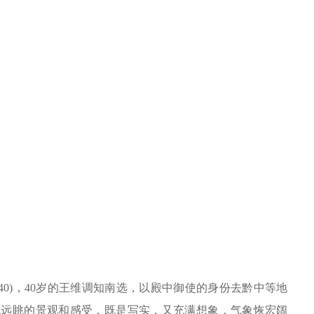
0)，40岁的王维调知南选，以殿中御使的身份去黔中等地
流远眺的景观和感受，既是写实，又充满想象，气象恢宏阔