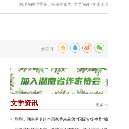
您现在的位置是：
湖南作家网
>
文学阅读
>古体诗词
分享到：
文学资讯
更多>>
刚刚，湖南著名绘本画家蔡皋获颁 “国际安徒生奖”插