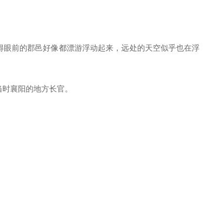
。
得眼前的郡邑好像都漂游浮动起来，远处的天空似乎也在浮
当时襄阳的地方长官。