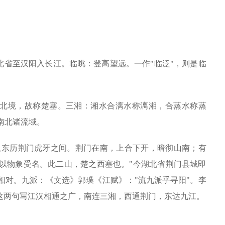
省至汉阳入长江。临眺：登高望远。一作"临泛"，则是临
北境，故称楚塞。三湘：湘水合漓水称漓湘，合蒸水称蒸
南北诸流域。
水又东历荆门虎牙之间。荆门在南，上合下开，暗彻山南；有
以物象受名。此二山，楚之西塞也。"今湖北省荆门县城即
相对。九派：《文选》郭璞《江赋》："流九派乎寻阳"。李
"这两句写江汉相通之广，南连三湘，西通荆门，东达九江。