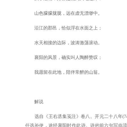
山色朦朦胧胧，远在虚无漂缈中。
沿江的郡邑，恰似浮在水面之上；
水天相接的边际，波涛激荡滚动。
襄阳的风景，确实叫人陶醉赞叹；
我愿留在此地，陪伴常醉的山翁。
解说
选自《王右丞集笺注》卷八。开元二十八年(74
任选补使，途经襄阳时作此诗。诗的前六句写临