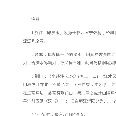
注释
1.汉江：即汉水。发源于陕西省宁强县，经湖北
流泛舟之意。
2.楚塞：指襄阳一带的汉水，因其在古楚国之
湘，合潇水称潇湘，故又称三湘。此当泛指洞庭湖
3.荆门：《水经注·江水》(卷三十四)："江
门象虎牙在北，石壁色红，间有白纹，类牙形，并
在江南岸边，县南有荆门山，与北岸之虎牙山隔岸
善注引应劭《汉书》注："江自庐江浔阳分为九。
4.“江流”句：极言汉江的浩淼。