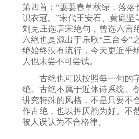
第四首：“萋萋春草秋绿，落落
识衣冠。”宋代王安石、黄庭坚
刘克庄选唐宋绝句，曾选六言绝
六绝也是源出于乐歌“三台令”
绝始终没有流行，今天更近乎
人也未尝不可尝试。
古绝也可以按照每一句的字
绝。古绝不属于近体诗系统。
讲究特殊的风格，不是只要不
作古绝，也以押仄韵为好。不
被人误认为不合格律。