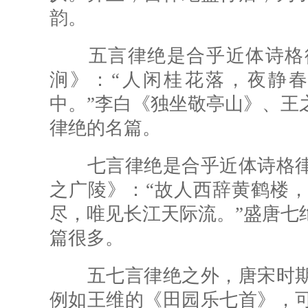
韵。
五言律绝是合乎近体诗格律
涧》：“人闲桂花落，夜静
中。”李白《独坐敬亭山》、王
律绝的名篇。
七言律绝是合乎近体诗格律
之广陵》：“故人西辞黄鹤楼
尽，唯见长江天际流。”盛唐七
篇很多。
五七言律绝之外，唐宋时期
例如王维的《田园乐七首》，