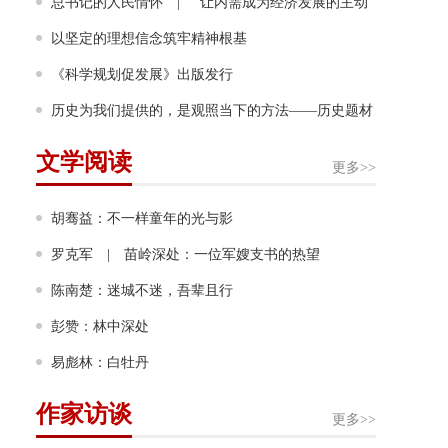
幸福奔跑
总书记的人民情怀 | “让内需成为经济发展的主动
力”
以坚定的理想信念筑牢精神根基
《科学规划促发展》出版发行
历史为我们提供的，是观照当下的方法——历史题材
非虚构写作多人谈
文学阅读
更多>>
胡骞益：不一样童年的光与影
罗克军 | 苗岭深处：一位军嫂支书的热望
陈南楚：迷城不迷，吾辈且行
彭赞：林中深处
易彪林：白牡丹
作家访谈
更多>>