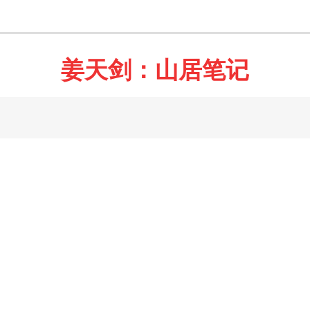
姜天剑：山居笔记