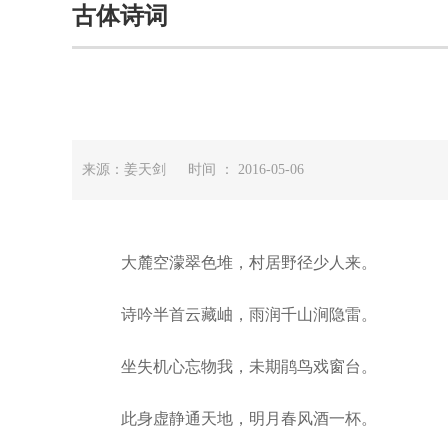
古体诗词
来源：姜天剑 时间 ： 2016-05-06
大麓空濛翠色堆，村居野径少人来。
诗吟半首云藏岫，雨润千山涧隐雷。
坐失机心忘物我，未期鹃鸟戏窗台。
此身虚静通天地，明月春风酒一杯。