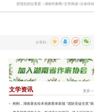
您现在的位置是：
湖南作家网
>
文学阅读
>古体诗词
分享到：
文学资讯
更多>>
刚刚，湖南著名绘本画家蔡皋获颁 “国际安徒生奖”插