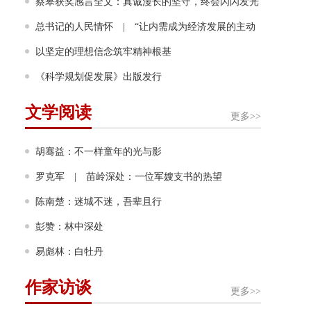
画家奖！成为该奖项设立60年来首位获奖的中国画家
蔡皋获奖感言全文：真诚漫长的坚守，终会闪闪发光
总书记的人民情怀 | “让内需成为经济发展的主动
力”
以坚定的理想信念筑牢精神根基
《科学规划促发展》出版发行
文学阅读
更多>>
胡骞益：不一样童年的光与影
罗克军 | 苗岭深处：一位军嫂支书的热望
陈南楚：迷城不迷，吾辈且行
彭赞：林中深处
易彪林：白牡丹
作家访谈
更多>>