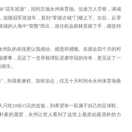
加“花车巡游”，回到主场永州体育场。沿途万人空巷，满城
，追随冠军巡游车，直到“零陵古城”门楼之下。尔后，从零
英雄的人海中“突围”而出，抓住机会跟林昊握了手，感觉特
”永州队的表现更让我感动、感恩和感慨。在接近四个月的时
场赛事，见证了一支草根球队逆袭夺冠的传奇，更见证了一
的诞生。
场”，到昼夜兼程、加班加点，仅五十天时间令永州体育场焕
人只吃
10
份
15
元的盒饭，到希望有一双属于自己的足球鞋、
朴素的愿望，永州让世人看到了这世上最原始最质朴的力