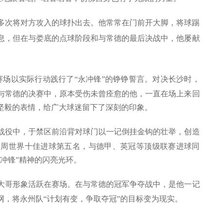
多次将对方攻入的球扑出去。他常常在门前开大脚，将球踢
息，但在与娄底的点球阶段和与常德的最后决战中，他屡献
场以实际行动践行了“永冲锋”的铮铮誓言。对决长沙时，
与常德的决赛中，原本受伤未曾痊愈的他，一直在场上来回
坚毅的表情，给广大球迷留下了深刻的印象。
战役中，于禁区前沿背对球门以一记倒挂金钩的壮举，创造
一周世界十佳进球第五名，与德甲、英冠等顶级联赛进球同
冲锋”精神的闪亮光环。
大哥形象活跃在赛场。在与常德的冠军争夺战中，是他一记
网，将永州队“计划有变，争取夺冠”的目标变为现实。