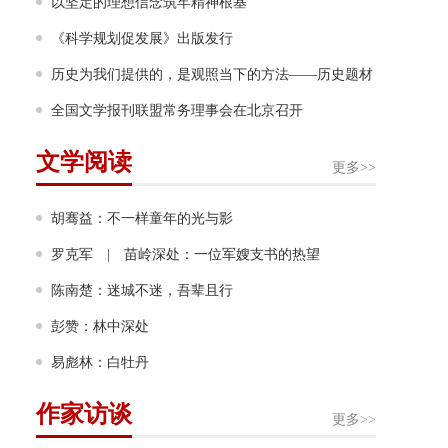
力”
以坚定的理想信念筑牢精神根基
《科学规划促发展》出版发行
历史为我们提供的，是观照当下的方法——历史题材
非虚构写作多人谈
全国文学报刊联盟常务理事会在北京召开
文学阅读
更多>>
胡骞益：不一样童年的光与影
罗克军 | 苗岭深处：一位军嫂支书的热望
陈南楚：迷城不迷，吾辈且行
彭赞：林中深处
易彪林：白牡丹
作家访谈
更多>>