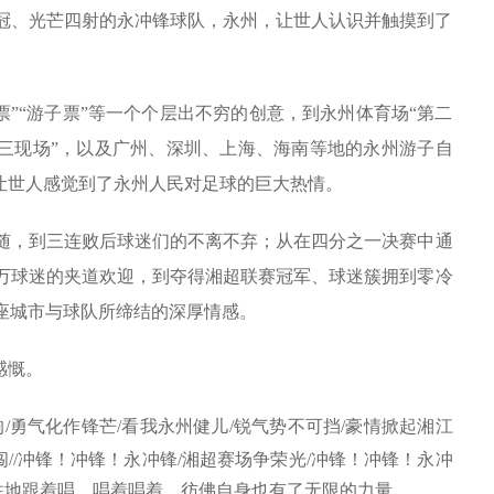
冠、光芒四射的永冲锋球队，永州，让世人认识并触摸到了
。
“拥军票”“游子票”等一个个层出不穷的创意，到永州体育场“第二
第三现场”，以及广州、深圳、上海、海南等地的永州游子自
让世人感觉到了永州人民对足球的巨大热情。
，到三连败后球迷们的不离不弃；从在‌四分之一决赛‌中通
万球迷的夹道欢迎，到‌夺得湘超联赛冠军、球迷簇拥到零冷
座城市与球队所缔结的深厚情感。
慨。‌
响
/
勇气化作锋芒
/
看我永州健儿
/
锐气势不可挡
/
豪情掀起湘江
闯
//
冲锋！冲锋！永冲锋
/
湘超赛场争荣光
/
冲锋！冲锋！永冲
住地跟着唱。唱着唱着，彷佛自身也有了无限的力量。‌