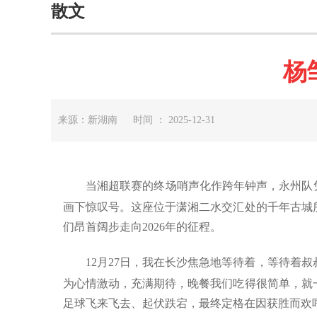
散文
杨
来源：新湖南 时间 ： 2025-12-31
当湘超联赛的终场哨声化作跨年钟声，永州队
画下惊叹号。这座位于潇湘二水交汇处的千年古城
们昂首阔步走向
2026
年的征程。
12
月
27
日
，我在长沙焦急地等待着，等待着叔
为心情激动，充满期待，晚餐我们吃得很简单，就
足球飞来飞去、起伏跌宕，最终定格在因获胜而欢