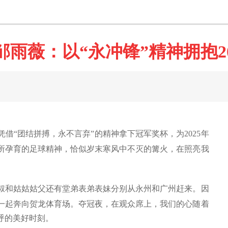
邹雨薇：以“永冲锋”精神拥抱20
凭借“团结拼搏，永不言弃”的精神拿下冠军奖杯，为
2025
年
所孕育的足球精神，恰似岁末寒风中不灭的篝火，在照亮我
叔和姑姑姑父还有堂弟表弟表妹分别从永州和广州赶来。因
一起奔向贺龙体育场。夺冠夜，在观众席上，我们的心随着
呼的美好时刻。