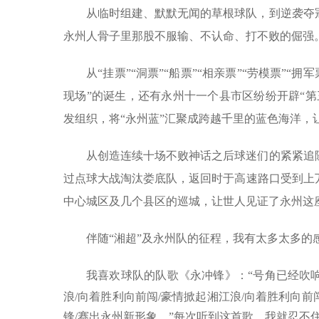
从临时组建、默默无闻的草根球队，到逆袭夺
永州人骨子里那股不服输、不认命、打不败的倔强
从“挂票”“洞票”“船票”“相亲票”“劳模票”
现场”的诞生，还有永州十一个县市区纷纷开辟“
发组织，将“永州蓝”汇聚成跨越千里的蓝色海洋，
从创造连续十场不败神话之后球迷们的紧紧追随
过点球大战淘汰娄底队，返回时于高速路口受到上
中心城区及几个县区的巡城，让世人见证了永州这
伴随“湘超”及永州队的征程，我有太多太多的感
我喜欢球队的队歌《永冲锋》：“号角已经吹
浪
/
向着胜利向前闯
/
豪情掀起湘江浪
/
向着胜利向前
锋
/
赛出永州新形象。”每次听到这首歌，我就忍不