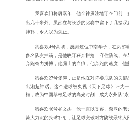
我喜欢门将唐嘉年，他全神贯注地守在门前，
出几十米外。虽然在与长沙的比赛中留下了几缕叹
神扑，令人叹为观止。
我喜欢
4
号高响，感谢这位中南学子，在湘超赛
多名队友抽筋，是他咬牙狂奔拼抢，守住防线。在
奔跑奋力拼搏，他腿上的血痕，他奔跑的速度、他
我喜欢
27
号张涛，正是他在对阵娄底队的关键
出湘超神话。这个进球被央视《天下足球》评为
框，成为中国草根足球的高光时刻，成为永州队“永
我喜欢
46
号谷文杰，他一直以宽容、憨厚的老
势大力沉的头球补射，让足球突破对方防线最终入