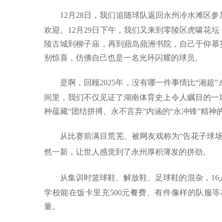
12
月
28
日，我们追随球队返回永州冷水滩区参
欢迎。
12
月
29
日下午，我们又来到零陵区虎啸花坛
陵古城到柳子庙，再到蘋岛蘋洲书院，自己于仰慕
别惊喜，仿佛自己也是一名光环闪耀的球员。
是啊，回顾
2025
年，没有哪一件事情比“湘超
间里，我们不仅见证了湖南体育史上令人瞩目的一
种蕴藏“团结拼搏、永不言弃”内涵的“永冲锋”精神
从比赛前满目荒芜、被网友戏称为“告花子球
然一新，让世人感觉到了永州厚积薄发的拼劲。
从集训时篮球鞋、解放鞋、足球鞋的混杂，
16
学校能在饭卡里充
500
元餐费、有件像样的队服等
量。