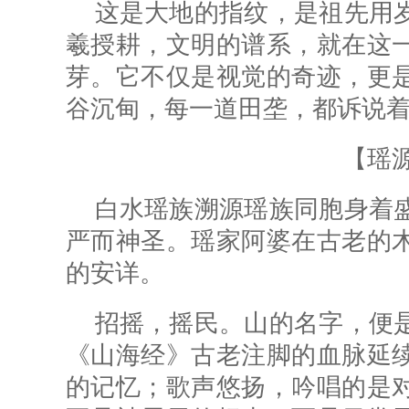
这是大地的指纹，是祖先用
羲授耕，文明的谱系，就在这
芽。它不仅是视觉的奇迹，更
谷沉甸，每一道田垄，都诉说
【瑶
白
水瑶
族溯源瑶族同胞身着
严而神圣。瑶家阿婆在古老的
的安详。
招摇，摇民。山的名字，便
《山海经》古老注脚的血脉延
的记忆；歌声悠扬，吟唱的是