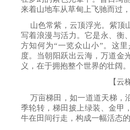
来着山地车从草甸上飞驰而过
山色
常紫，
云顶浮
光。紫顶
写着浪漫与活力。它是永、衡
方知何为“一览众山小”。这
度。当朝阳跃出云海，万道金
义，在于拥抱整个世界的壮阔
【云
万亩梯田，如一道道天梯，
季轮转，梯田披上绿装、金甲
牛在田间行走，构成一幅活态