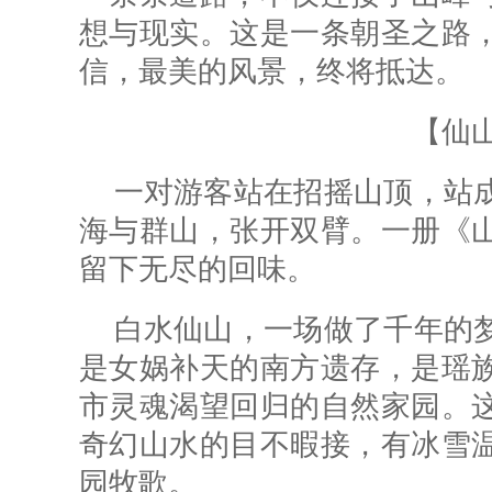
想与现实。这是一条朝圣之路
信，最美的风景，终将抵达。
【仙
一对游客站在招摇山顶，站
海与群山，张开双臂。一册《
留下无尽的回味。
白水仙山，一场做了千年的
是女娲补天的南方遗存，是瑶
市灵魂
渴望
回
归的
自然家园。
奇幻山水的目不暇接，有冰雪
园牧歌。