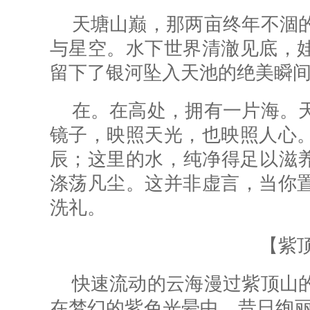
天塘山巅，那两亩终年不涸
与星空。水下世界清澈见底，
留下了银河坠入天池的绝美瞬
在。在
高处
，拥有一片海。
镜子，映照天光，也映照人心
辰；这里的水，纯净得足以滋养
涤荡凡尘。这并非虚言，当你
洗礼。
【紫
快速流动的云海漫过紫顶山
在梦幻的紫色光晕中。昔日绚丽