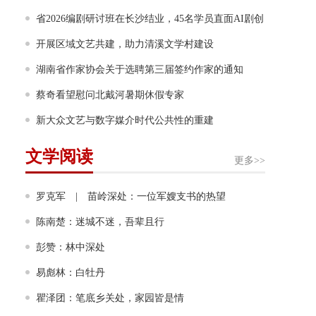
省2026编剧研讨班在长沙结业，45名学员直面AI剧创
作等行业难题
开展区域文艺共建，助力清溪文学村建设
湖南省作家协会关于选聘第三届签约作家的通知
蔡奇看望慰问北戴河暑期休假专家
新大众文艺与数字媒介时代公共性的重建
文学阅读
更多>>
罗克军 | 苗岭深处：一位军嫂支书的热望
陈南楚：迷城不迷，吾辈且行
彭赞：林中深处
易彪林：白牡丹
瞿泽团：笔底乡关处，家园皆是情