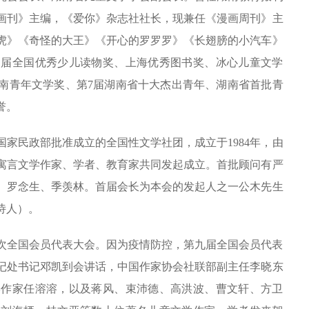
画刊》主编，《爱你》杂志社社长，现兼任《漫画周刊》主
虎》《奇怪的大王》《开心的罗罗罗》《长翅膀的小汽车》
三届全国优秀少儿读物奖、上海优秀图书奖、冰心儿童文学
湖南青年文学奖、第7届湖南省十大杰出青年、湖南省首批青
誉。
家民政部批准成立的全国性文学社团，成立于1984年，由
寓言文学作家、学者、教育家共同发起成立。首批顾问有严
、罗念生、季羡林。首届会长为本会的发起人之一公木先生
诗人）。
次全国会员代表大会。因为疫情防控，第九届全国会员代表
记处书记邓凯到会讲话，中国作家协会社联部副主任李晓东
学作家任溶溶，以及蒋风、束沛德、高洪波、曹文轩、方卫