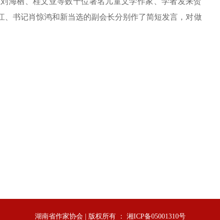
、刘海栖、桂文亚等数十位著名儿童文学作家、学者发来贺
江、书记肖惊鸿和新当选的副会长分别作了简短发言，对做
湖南省作家协会 | 版权所有 ： 湘ICP备05001310号