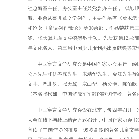
社总编室主任、办公室主任兼党委办主任，《幼儿
编。业余从事儿童文学创作，主要作品有《魔术老
和论著《童话创作散论》等30余部，作品荣获第
奖、张天翼儿童文学奖等数十项。先后获第12届
年文化名人、第三届中国少儿报刊杰出贡献奖等荣
中国寓言文学研究会是中国作家协会主管、经国
公木先生和仇春霖先生、朱靖华先生、金江先生等
文井、严北溟、张天翼、宗白华、杨公骥、陈伯吹
（本名张松如，中国解放军军歌的歌词作者、著名
中国寓言文学研究会设在北京，每四年召开一
大会在线下与线上结合方式召开，中国作家协会书
宣读了中国作协的批复。99岁高龄的著名儿童文