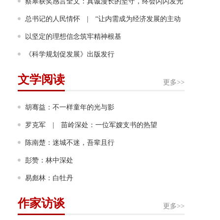
画家奖！成为该奖项设立60年来首位获奖的中国画家
蔡皋获奖感言全文：真诚漫长的坚守，终会闪闪发光
总书记的人民情怀 | “让内需成为经济发展的主动
力”
以坚定的理想信念筑牢精神根基
《科学规划促发展》出版发行
文学阅读
更多>>
胡骞益：不一样童年的光与影
罗克军 | 苗岭深处：一位军嫂支书的热望
陈南楚：迷城不迷，吾辈且行
彭赞：林中深处
易彪林：白牡丹
作家访谈
更多>>