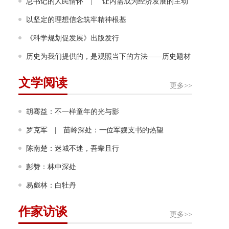
幸福奔跑
总书记的人民情怀 | “让内需成为经济发展的主动
力”
以坚定的理想信念筑牢精神根基
《科学规划促发展》出版发行
历史为我们提供的，是观照当下的方法——历史题材
非虚构写作多人谈
文学阅读
更多>>
胡骞益：不一样童年的光与影
罗克军 | 苗岭深处：一位军嫂支书的热望
陈南楚：迷城不迷，吾辈且行
彭赞：林中深处
易彪林：白牡丹
作家访谈
更多>>