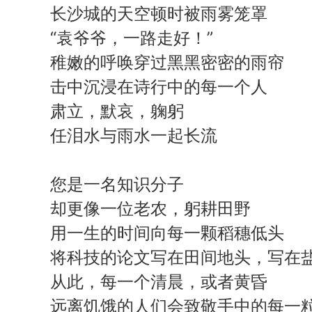
长沙城的天空顿时被雨雾笼罩
“袁爷爷，一路走好！”
稚嫩的呼唤穿过黑黑密密的雨帘
击中沉浸在诗行中的每一个人
肃立，默哀，躹躬
任泪水与雨水一起长流
您是一名知识分子
却更像一位老农，躬耕田野
用一生的时间向每一颗稻穗低头
将科技的论文写在田间地头，写在
从此，每一个清晨，或者黄昏
远离饥饿的人们会致敬手中的每一