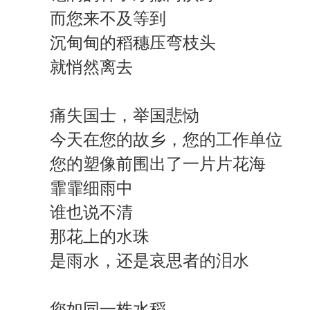
而您来不及等到
沉甸甸的稻穗压弯枝头
就悄然离去
痛失国士，举国悲恸
今天在您的故乡，您的工作单位
您的塑像前围出了一片片花海
霏霏细雨中
谁也说不清
那花上的水珠
是雨水，还是哀思者的泪水
您如同一株水稻