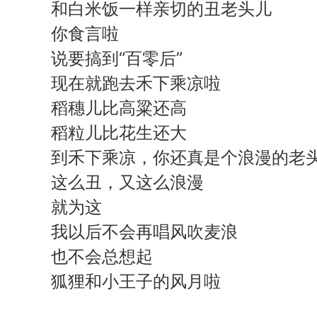
和白米饭一样亲切的丑老头儿
你食言啦
说要搞到“百零后”
现在就跑去禾下乘凉啦
稻穗儿比高粱还高
稻粒儿比花生还大
到禾下乘凉，你还真是个浪漫的老
这么丑，又这么浪漫
就为这
我以后不会再唱风吹麦浪
也不会总想起
狐狸和小王子的风月啦