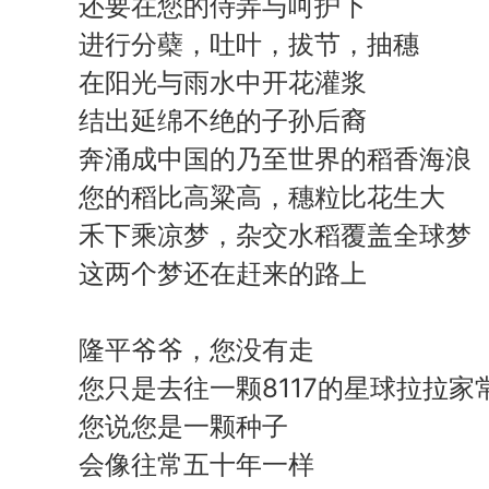
还要在您的侍弄与呵护下
进行分蘗，吐叶，拔节，抽穗
在阳光与雨水中开花灌浆
结出延绵不绝的子孙后裔
奔涌成中国的乃至世界的稻香海浪
您的稻比高粱高，穗粒比花生大
禾下乘凉梦，杂交水稻覆盖全球梦
这两个梦还在赶来的路上
隆平爷爷，您没有走
您只是去往一颗8117的星球拉拉家
您说您是一颗种子
会像往常五十年一样