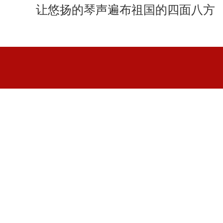
让悠扬的琴声遍布祖国的四面八方