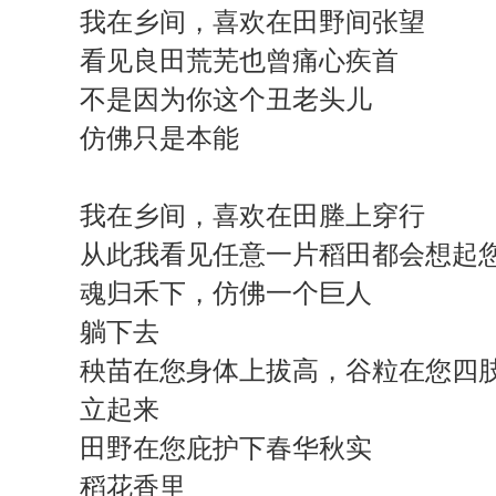
我在乡间，喜欢在田野间张望
看见良田荒芜也曾痛心疾首
不是因为你这个丑老头儿
仿佛只是本能
我在乡间，喜欢在田塍上穿行
从此我看见任意一片稻田都会想起
魂归禾下，仿佛一个巨人
躺下去
秧苗在您身体上拔高，谷粒在您四
立起来
田野在您庇护下春华秋实
稻花香里