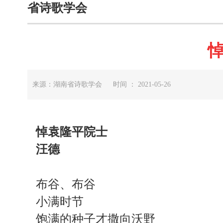
省诗歌学会
来源：湖南省诗歌学会 时间 ： 2021-05-26
悼袁隆平院士
汪德
布谷、布谷
小满时节
饱满的种子才撒向沃野