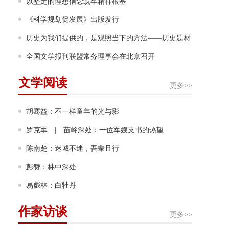
力”
以坚定的理想信念筑牢精神根基
《科学规划促发展》出版发行
历史为我们提供的，是观照当下的方法——历史题材
非虚构写作多人谈
全国文学报刊联盟常务理事会在北京召开
文学阅读
更多>>
胡骞益：不一样童年的光与影
罗克军 | 苗岭深处：一位军嫂支书的热望
陈南楚：迷城不迷，吾辈且行
彭赞：林中深处
易彪林：白牡丹
作家访谈
更多>>