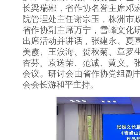
长梁瑞郴，省作协名誉主席邓
院管理处主任谢宗玉，株洲市
省作协副主席万宁，雪峰文化
出席活动并讲话，张建永、夏
美霞、王涘海、贺秋菊、章罗
杏芬、袁送荣、范诚、黄义、张
会议。研讨会由省作协党组副
会会长游和平主持。