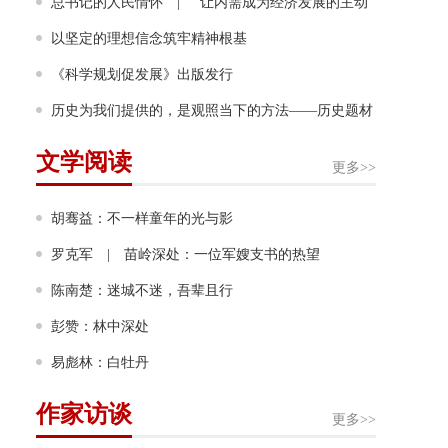
幸福奔跑
总书记的人民情怀 | “让内需成为经济发展的主动
力”
以坚定的理想信念筑牢精神根基
《科学规划促发展》出版发行
历史为我们提供的，是观照当下的方法——历史题材
非虚构写作多人谈
文学阅读
更多>>
胡骞益：不一样童年的光与影
罗克军 | 苗岭深处：一位军嫂支书的热望
陈南楚：迷城不迷，吾辈且行
彭赞：林中深处
易彪林：白牡丹
作家访谈
更多>>