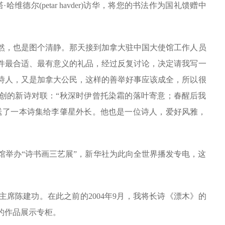
德尔(petar havder)访华，将您的书法作为国礼馈赠中
，也是图个清静。那天接到加拿大驻中国大使馆工作人员
件最合适、最有意义的礼品，经过反复讨论，决定请我写一
诗人，又是加拿大公民，这样的善举好事应该成全，所以很
创的新诗对联：“秋深时伊曾托染霜的落叶寄意；春醒后我
送了一本诗集给李肇星外长。他也是一位诗人，爱好风雅，
馆举办“诗书画三艺展”，新华社为此向全世界播发专电，这
陈建功。在此之前的2004年9月，我将长诗《漂木》的
的作品展示专柜。