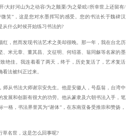
大好河山为之动容/为之颤栗/为之晕眩//所幸世上还留有/
面带微笑”，这是您对水墨挥写的感受。您的书法长于魏碑汉
是从什么时候开始练习书法的?
红，然而发现书法艺术之美却很晚。那一年，我在台北历
坚、米元章、董其昌、文征明、何绍基、翁同龢等名家的墨
韵致绝佳。我连着看了两天，终于，历史复活了，艺术复活
确看法被纠正过来。
名，师从书法大师谢宗安先生。他是安徽人，号磊翁，台湾中
的发展和创新有很大的功劳。他从篆隶及六朝书法入手，笔
标一格，书法界誉其为“谢体”，在东南亚备受推崇和赞扬，
草名世，这是怎么回事呢?