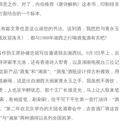
得意之作。对了，向你推荐《唐诗解构》这本书，印制得非
方面结合的一个标本。
生有篇文章也是这么谈您的书法。说到酒，我想您与黄永玉
欢迎洛夫》，都与1988年湘西之行喝酒鬼酒有关吧?
作协主席孙健忠就写信邀请我去湘西玩。9月3日早上，吉
诗评家李元洛，还有香港诗人犁青，以及湖南电视台三位记
新产品“酒鬼”和“湘泉”。“酒鬼”酒瓶设计得古朴雅致，用
格麻绳，说是出自湘西大画家黄永玉之手。我虽然不善饮，
烫，人也呈半醉状态。那个王厂长很灵光，马上让人取来笔
索，卷袖提笔，刷刷刷，信手写下平生第一首打油诗：“酒
。”第二年在北京举办的大陆名酒赛会中，吉首酒厂将这首
”与“湘泉”两种酒得以名列全国前茅。