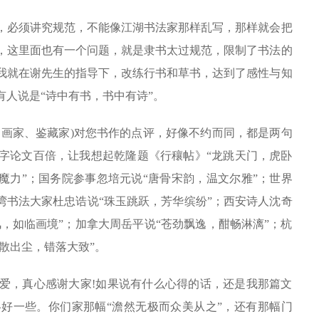
必须讲究规范，不能像江湖书法家那样乱写，那样就会把
，这里面也有一个问题，就是隶书太过规范，限制了书法的
我就在谢先生的指导下，改练行书和草书，达到了感性与知
人说是“诗中有书，书中有诗”。
画家、鉴藏家)对您书作的点评，好像不约而同，都是两句
字论文百倍，让我想起乾隆题《行穰帖》“龙跳天门，虎卧
魔力”；国务院参事忽培元说“唐骨宋韵，温文尔雅”；世界
湾书法大家杜忠诰说“珠玉跳跃，芳华缤纷”；西安诗人沈奇
风，如临画境”；加拿大周岳平说“苍劲飘逸，酣畅淋漓”；杭
散出尘，错落大致”。
，真心感谢大家!如果说有什么心得的话，还是我那篇文
好一些。你们家那幅“澹然无极而众美从之”，还有那幅门