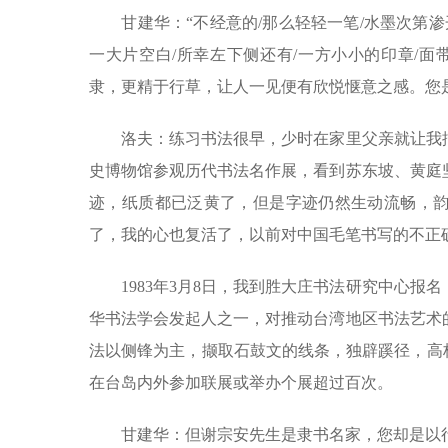
甘建华：“不经意的/那么轻轻一笔/水墨次第渗开/
一大片空白/所幸左下侧还有/一方小小的印章/
隶，更精于行草，让人一见便有欣悦惬意之感。您
洛夫：练习书法很早，少时在家里父亲就让我描
史博物馆参观历代书法名作展，看到苏东坡、黄庭
迹，纸质都已泛黄了，但是字迹仍然生动流畅，
了，我的心也复活了，以前对中国毛笔书写的不正
1983年3月8日，我到胜大庄书法研究中心报
华书法学会发起人之一，对推动台湾地区书法艺术
法以侧锋为主，撷取石鼓文的线条，独辟蹊径，高
在台岛内外参加联展或举办个展超过百次。
甘建华：但谢宗安先生是隶书名家，您却是以行