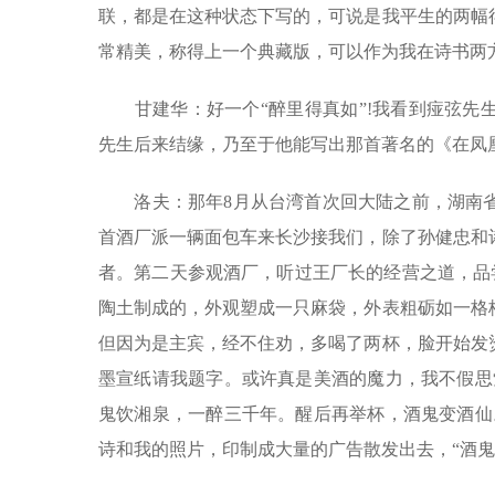
联，都是在这种状态下写的，可说是我平生的两幅
常精美，称得上一个典藏版，可以作为我在诗书两
甘建华：好一个“醉里得真如”!我看到痖弦先
先生后来结缘，乃至于他能写出那首著名的《在凤凰
洛夫：那年8月从台湾首次回大陆之前，湖南省
首酒厂派一辆面包车来长沙接我们，除了孙健忠和
者。第二天参观酒厂，听过王厂长的经营之道，品尝
陶土制成的，外观塑成一只麻袋，外表粗砺如一格
但因为是主宾，经不住劝，多喝了两杯，脸开始发
墨宣纸请我题字。或许真是美酒的魔力，我不假思
鬼饮湘泉，一醉三千年。醒后再举杯，酒鬼变酒仙
诗和我的照片，印制成大量的广告散发出去，“酒鬼