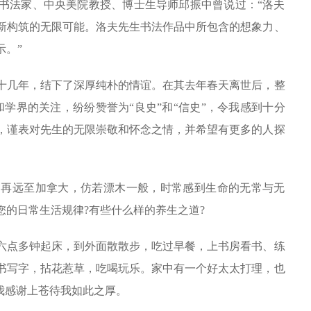
书法家、中央美院教授、博士生导师邱振中曾说过：“洛夫
新构筑的无限可能。洛夫先生书法作品中所包含的想象力、
示。”
几年，结下了深厚纯朴的情谊。在其去年春天离世后，整
学界的关注，纷纷赞誉为“良史”和“信史”，令我感到十分
，谨表对先生的无限崇敬和怀念之情，并希望有更多的人探
再远至加拿大，仿若漂木一般，时常感到生命的无常与无
的日常生活规律?有些什么样的养生之道?
点多钟起床，到外面散散步，吃过早餐，上书房看书、练
读书写字，拈花惹草，吃喝玩乐。家中有一个好太太打理，也
我感谢上苍待我如此之厚。