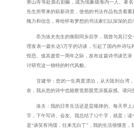
寒山寺等处泐石刻匾，成为现象级海内一人。著名
先生所带来的崭新诗意，使他的书法作品包含着重
魄力和信念，将给怀有梦想的书法家们以深深的启
忝为洛夫先生的衡阳同乡后学，我曾与其订交十
理发表一篇长达5万字的访谈，引起了国内外诗坛和
惶恐。值其逝世一周年之际，发布这篇诗书谈艺录
讨研究这一独特的时代风貌。
甘建华：您的一生两度漂泊，从大陆到台湾，
奈，我从您的诗中也能察觉那股荒凉孤寂感。请问您
洛夫：我的日常生活还是蛮规律的。每天早上六
字，下午写诗、会友。我总结了12个字，就是：
是“谈笑有鸿儒，往来无白丁”，我的生活很惬意，