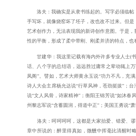
洛夫：我确实是从隶书练起的。写字必须临帖，
手写坏，就像烧窑坏了坯子，改也改不过来。但是
艺术创作力，无法表现我的新诗创作意图。于是，
性的平衡，形成了柔中带刚、刚柔并济的特点，也有
甘建华：我这里记载有海内外许多专业人士(书
话、八个字的总结语，远远胜过庸常之辈动辄上万
凤阁”。譬如，艺术大师黄永玉说“功力不凡，充满
诗人大会主席杨允达说“行草风神，苍劲挺拔”；台
说“文人风骨，诗家精神”；衡阳王锦芳说“如沐春
州黎志军说“含蓄圆润，得道中正”；美国王勇说“萧
洛夫：呵呵呵呵，这都是大家抬爱、错爱、谬爱
章中所说的：醉里得真如，微醺中挥毫比清醒时略