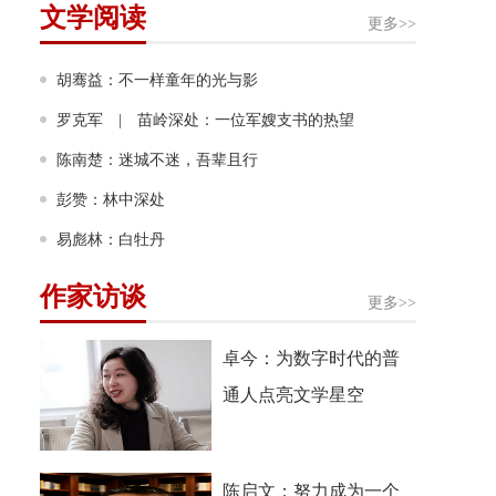
非虚构写作多人谈
文学阅读
更多>>
胡骞益：不一样童年的光与影
罗克军 | 苗岭深处：一位军嫂支书的热望
陈南楚：迷城不迷，吾辈且行
彭赞：林中深处
易彪林：白牡丹
作家访谈
更多>>
卓今：为数字时代的普
通人点亮文学星空
陈启文：努力成为一个