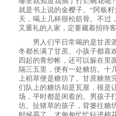
哪里就知道我摘了打烂碗花呢?
就是书上说的金樱子。“阿板籽
天，喝上几杯很松筋骨。不过，
又重礼的人家，定要藏着招待
男人们平日常喝的是甘蔗酒
冬都长满了甘蔗。小孩子都喜
四起的青纱帐，还可以躲在里
隔三五里，便有一处糖坊。十
上稻草便是糖坊了。甘蔗糖熬
们队上的糖坊却是瓦屋，很是
场，平时都是闲着的。男孩子
坊。扯猪草的孩子，背篓往糖
时候晏了，才匆匆忙忙钻进棉