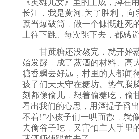
《英雄儿女》里的王成，蹲在用
长江，我是黄河!为了胜利，向
蔗当爆破筒，做一个慷慨赴死
上往下跳。每次跳下去，都感
甘蔗糖还没熬完，就开始蒸
始发酵，成了蒸酒的材料。高
糖香飘去好远，村里的人都闻
孩子们天天守在糖坊。热气腾
刻都像偷儿，想着偷糖吃，偷
看出我们的心思，用酒提子舀出
不着!”小孩子们一哄而散，就
去偷谷子吃，又害怕主人手里
蒸酒师傅跟前去了。