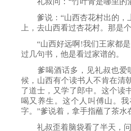
礼叔问：“竹叶青是哪里的酒
爹说：“山西杏花村出的，上
上，去山西看过杏花村。那是个
“山西好远啊!我们王家都是
过几句书，他是看过家谱的。
爹喝酒话多，见礼叔也爱听
候，山西有个读书人不肯在清
了道士，又学了郎中。这个读
喝又养生。这个人叫傅山。我
字。”爹说着，拿手指蘸了茶水
礼叔歪着脑袋看了半天，问：