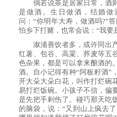
倘若说茶是居家日常，酒则
是做酒。生日做酒，结婚做
问：“你明年大寿，做酒吗?”答
怕乡下打赌，也常会说：“我要是
溆浦善饮者多，或许同出产
红薯、包谷、高粱、荞麦等五
色杂果，都是可以拿来酿酒的
酒。自小记得有种“阿板籽酒”
开大朵大朵白花，叫作打烂碗
易打烂饭碗。小孩子不信，偏
是先把手剌伤了。碰巧那天吃
的脑袋，说：“又到山上疯去了