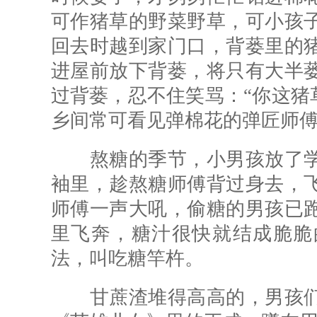
可作猪草的野菜野草，可小孩
回去时越到家门口，背蒌里的
进屋前放下背蒌，将只有大半
过背蒌，忍不住笑骂：“你这猪
乡间常可看见弹棉花的弹匠师
熬糖的季节，小男孩放了学
袖里，趁熬糖师傅背过身去，
师傅一声大吼，偷糖的男孩已
里飞奔，糖汁很快就结成脆脆
法，叫吃糖竿杵。
甘蔗渣堆得高高的，男孩们