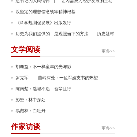
幸福奔跑
总书记的人民情怀 | “让内需成为经济发展的主动
力”
以坚定的理想信念筑牢精神根基
《科学规划促发展》出版发行
历史为我们提供的，是观照当下的方法——历史题材
非虚构写作多人谈
文学阅读
更多>>
胡骞益：不一样童年的光与影
罗克军 | 苗岭深处：一位军嫂支书的热望
陈南楚：迷城不迷，吾辈且行
彭赞：林中深处
易彪林：白牡丹
作家访谈
更多>>